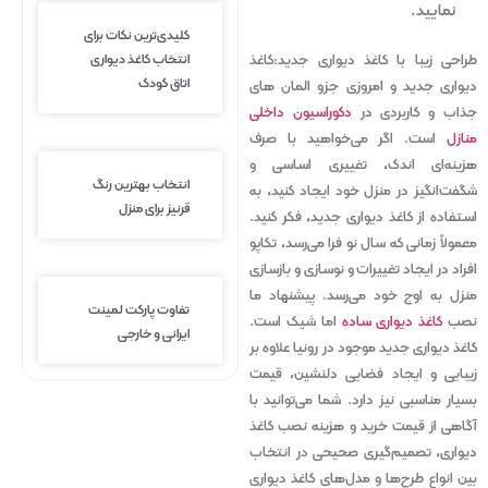
نمایید.
کلیدی‌ترین نکات برای
انتخاب کاغذ دیواری
طراحی زیبا با کاغذ دیواری جدید:
کاغذ
اتاق کودک
دیواری جدید و امروزی جزو المان های
جذاب و کاربردی در
دکوراسیون داخلی
منازل
است. اگر می‌خواهید با صرف
هزینه‌ای اندک، تغییری اساسی و
انتخاب بهترین رنگ
شگفت‌انگیز در منزل خود ایجاد کنید، به
قرنیز برای منزل
استفاده از کاغذ دیواری جدید، فکر کنید.
معمولاً زمانی که سال نو فرا می‌رسد، تکاپو
افراد در ایجاد تغییرات و نو‌سازی و بازسازی
منزل به اوج خود می‌رسد. پیشنهاد ما
تفاوت پارکت لمینت
نصب
کاغذ دیواری ساده
اما شیک است.
ایرانی و خارجی
کاغذ دیواری جدید موجود در رونیا علاوه بر
زیبایی و ایجاد فضایی دلنشین، قیمت
بسیار مناسبی نیز دارد. شما می‌توانید با
آگاهی از قیمت خرید و هزینه نصب کاغذ
دیواری، تصمیم‌گیری صحیحی در انتخاب
بین انواع طرح‌ها و مدل‌های کاغذ دیواری