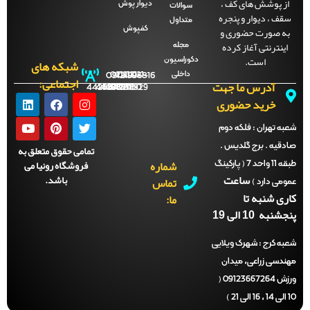
از پوشش های کف ،
دیوار پوش
سوالات
سقف ، دیوار و پنجره
متداول
به صورت حضوری و
کفپوش
اینترنتی آغاز کرده
مجله
است.
دکوراسیون
شبکه های
داخلی
09121996816
021-
021-
021-
021-
اجتماعی:
آدرس ما جهت
44288702
44288701
44288700
44288929
خرید حضوری
شعبه تهران :
فلکه دوم
صادقیه . برج گلدیس .
تمامی حقوق متعلق به
شماره
فروشگاه رونیا می
طبقه 11 واحد 7 ( پارکینگ
ساعت
باشد.
تماس
عمومی دارد )
کاری شنبه تا
ما:
پنجشنبه 10 الی 19
شعبه کرج :
شهرک ویلایی
مهندسی زراعی، میدان
ورزش 09123667264 (
10 الی 14 ، 16 الی 21 )