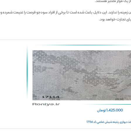
 از یک مرکز معتبر هستند.
ینه را ندارند. این دلایل باعث شده است تا برخی از افراد سودجو فرصت را غنیمت شمرده و ب
یای تجارت خواهد بود.
1,425,000
تومان
غذ دیواری پتینه شیش ضلعی کد 17114