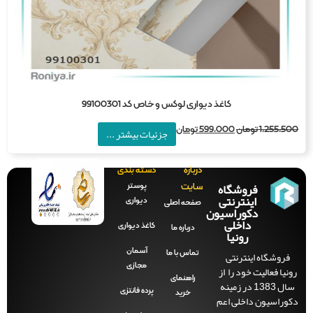
کاغذ دیواری لوکس و خاص کد 99100301
1,255,5
تومان
599,000
تومان
جزئیات بیشتر ...
درباره
دسته بندی
فروشگاه
پوستر
سایت
اینترنتی
دیواری
صفحه‌ اصلی
دکوراسیون
داخلی
کاغذ دیواری
درباره ما
رونیا
آسمان
فروشگاه اینترنتی
تماس با ما
مجازی
نیا فعالیت خود را از
راهنمای
سال 1383 در زمینه
پرده فانتزی
خرید
راسیون داخلی اعم