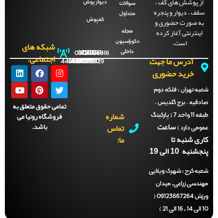
ز پوشش های کف ،
دیوار پوش
سوالات
ف ، دیوار و پنجره
متداول
ه صورت حضوری و
کفپوش
ینترنتی آغاز کرده
مجله
است.
دکوراسیون
شبکه های
داخلی
09121996816
021-
021-
021-
021-
اجتماعی:
آدرس ما جهت
44288702
44288701
44288700
44288929
خرید حضوری
ه تهران :
فلکه دوم
قیه . برج گلدیس .
تمامی حقوق متعلق به
شماره
فروشگاه رونیا می
طبقه 11 واحد 7 ( پارکینگ
ساعت
باشد.
تماس
می دارد )
ی شنبه تا
ما:
نبه 10 الی 19
ه کرج :
شهرک ویلایی
دسی زراعی، میدان
ورزش 09123667264 (