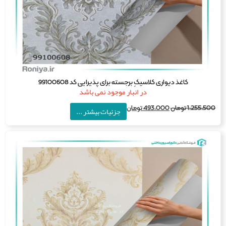
کاغذ دیواری کلاسیکِ برجسته برای پذیرایی کد 99100608
در انبار موجود نمی باشد
1,255,5
تومان
493,000
تومان
جزئیات بیشتر ...