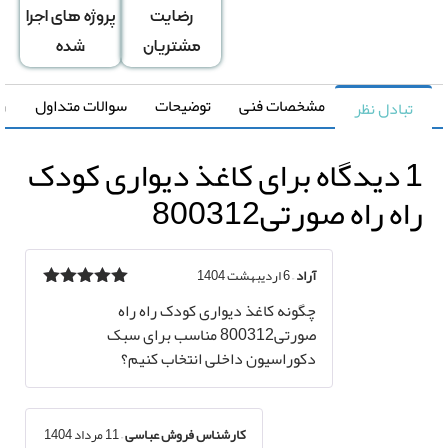
رضایت
پروژه های اجرا
مشتریان
شده
مشخصات فنی
توضیحات
سوالات متداول
راهنما
تبادل نظر
اه برای
کاغذ دیواری کودک
اه راه صورتی800312
آراد
–
6 اردیبهشت 1404
نمره
5
از 5
چگونه کاغذ دیواری کودک راه راه
صورتی800312 مناسب برای سبک
دکوراسیون داخلی انتخاب کنیم؟
کارشناس فروش عباسی
–
11 مرداد 1404