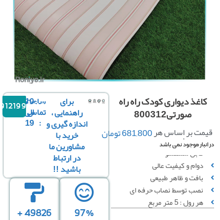
اغذ دیواری کودک راه راه
برای
ساعت
10
09121996816
تماس
الی
راهنمایی ،
صورتی800312
19
:
اندازه گیری و
ت بر اساس هر
681,800
تومان
خرید با
رول :
مشاورین ما
بار موجود نمی باشد
قابل شستشو
در ارتباط
دوام و کیفیت عالی
باشید !!
بافت و ظاهر طبیعی
نصب توسط نصاب حرفه ای
هر رول : 5 متر مربع
49826 +
97%