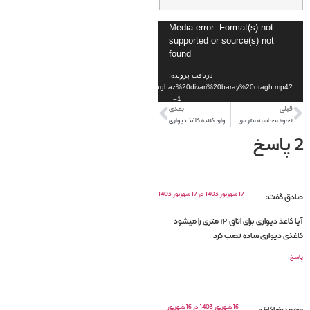
نمایشگر
Media error: Format(s) not
supported or source(s) not
ویدیو
found
دریافت پرونده:
https://www.dl.roniya.ir/videos/hazine%20kaghaz%20divari%20baray%20otagh.mp4?
_=1
قبلی
بعدی
نحوه محاسبه متر مربع پارکت و کفپوش
وارد کننده کاغذ دیواری
2 پاسخ
17 شهریور 1403 در 17 شهریور 1403
صادق
گفت:
آیا کاغذ دیواری برای اتاق ۱۲ متری را میشود
کاغذی دیواری ساده نصب کرد
پاسخ
16 شهریور 1403 در 16 شهریور