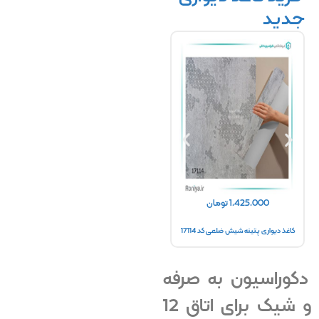
جدید
1,425,000
تومان
1,447,200
تومان
0
کاغذ دیواری پتینه شیش ضلعی کد 17114
کاغذ دیواری پتینه مولتی شاین کد 17102
کاغذ دیوا
دکوراسیون به صرفه
و شیک برای اتاق 12