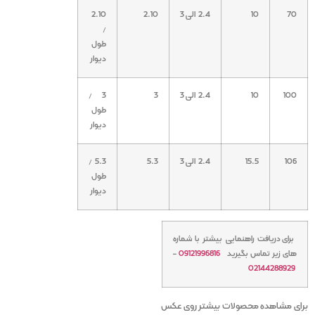
70
10
2.4 الی 3
2.10
2.10
/
طول
دیوار
100
10
2.4 الی 3
3
3 /
طول
دیوار
106
15.5
2.4 الی 3
5.3
5.3 /
طول
دیوار
برای دریافت راهنمایی بیشتر با شماره
های زیر تماس بگیرید
09121996816
–
02144288929
برای مشاهده محصولات بیشتر روی عکس