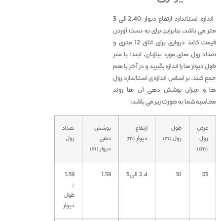
اندازه استاندارد ارتفاع دیوار 2.40 الی 3
متر می باشد، بنابراین برای به دست آوردن
قیمت کاغذ دیواری برای اتاق 12 متری و
تعداد رول های مورد نیازتان، ابتدا با متر
طول دیوار ها را اندازه بگیرید و در آخر با هم
جمع کنید. بر اساس اندازه ی استاندارد رول
ها و میزان پوشش دهی آن ها روند
محاسبه شما به صورت زیر می باشد:
عرض
طول
ارتفاع
پوشش
تعداد
رول
رول (m)
دیوار (m)
دهی
رول
(cm)
دیوار (m)
53
10
2.4 الی 3
1.59
1.59
/
طول
دیوار