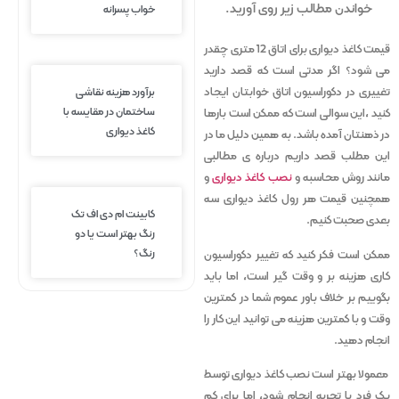
خواندن مطالب زیر روی آورید.
خواب پسرانه
قیمت کاغذ دیواری برای اتاق 12 متری چقدر
می شود؟ اگر مدتی است که قصد دارید
برآورد هزینه نقاشی
تغییری در دکوراسیون اتاق خوابتان ایجاد
ساختمان در مقایسه با
کنید ،این سوالی است که ممکن است بارها
کاغذ دیواری
در ذهنتان آمده باشد. به همین دلیل ما در
این مطلب قصد داریم درباره ی مطالبی
مانند روش محاسبه و
نصب کاغذ دیواری
و
همچنین قیمت هر رول کاغذ دیواری سه
کابینت ام دی اف تک
بعدی صحبت کنیم.
رنگ بهتر است یا دو
رنگ؟
ممکن است فکر کنید که تغییر دکوراسیون
کاری هزینه بر و وقت گیر است، اما باید
بگوییم بر خلاف باور عموم شما در کمترین
وقت و با کمترین هزینه می توانید این کار را
انجام دهید.
معمولا بهتر است نصب کاغذ دیواری توسط
یک فرد با تجربه انجام شود، اما برای کم