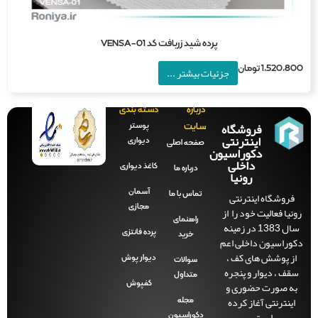
پرده شید زربافت کد VENSA-01
1,520,8
تومان
جزئیات بیشتر ...
درباره
دسته بندی
فروشگاه
پوستر
سایت
اینترنتی
دیواری
صفحه‌ اصلی
دکوراسیون
داخلی
کاغذ دیواری
درباره ما
رونیا
آسمان
فروشگاه اینترنتی
تماس با ما
مجازی
نیا فعالیت خود را از
راهنمای
سال 1383 در زمینه
پرده فانتزی
خرید
وراسیون داخلی اعم
ز پوشش های کف ،
دیوار پوش
سوالات
قف ، دیوار و پنجره
متداول
ه صورت حضوری و
کفپوش
اینترنتی آغاز کرده
مجله
است.
دکوراسیون