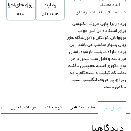
ابعاد مختلف
رضایت
پروژه های اجرا
راست
▼
نصب توسط نصاب حرفه ای
سمت
*
مشتریان
شده
زنجیر
ه زبرا چاپی حروف انگلیسی
ی استفاده در اتاق خواب
رنگ
وانان، کودکان و آموزشگاه های
سفید 0 تومان
▼
*
ن بسیار مناسب می باشد. این
قاب
ه دارای قابلیت بازشوی آسان
 باشد و قابل ست شدن با هر
قیمت کل
مساحت
ع دکوری است. همچنین ناگفته
0
تومان
0 متر مربع
ند که کیفیت و استحکام پرده
ا چاپی حروف انگلیسی بسیار
ا می باشد.
مشخصات فنی
توضیحات
سوالات متداول
راهنما
تبادل نظر
یدگاهها