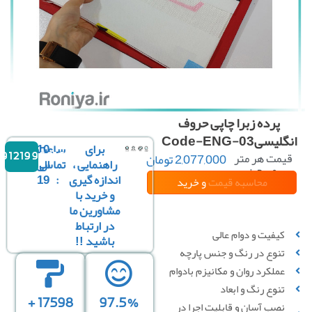
پرده زبرا چاپی حروف
لیسیCode-ENG-03
برای
ساعت
10
یمت هر متر
2,077,000
تومان
09121996816
راهنمایی ،
تماس
الی
مربع :
اندازه گیری
:
19
محاسبه قیمت
و خرید
و خرید با
مشاورین ما
↕
*
↔
در ارتباط
کیفیت و دوام عالی
باشید !!
تنوع در رنگ و جنس پارچه
عملکرد روان و مکانیزم بادوام
نوع
سقفی
▼
*
تنوع رنگ و ابعاد
پایه
17598 +
97.5%
نصب آسان و قابلیت اجرا در