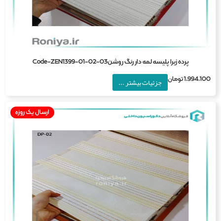
پرده زبرا پلیسه لمه دار رنگ روشنCode-ZEN1399-01-02-03
1,994,1
تومان
جزئیات بیشتر ...
ارسال یک روزه