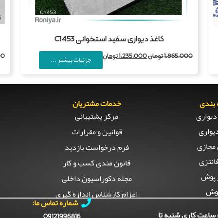
کاغذ دیواری سفید استخوانی C1453
1,865,000
تومان
1,235,000
تومان
00
جزئیات بیشتر ...
بندی
خدمات مشتریان
دیواری
مرکز پشتیبانی
یواری
قوانین و مقرارات
مجازی
فرم درخواست بازدید
انتزی
قانون مندی کسب و کار
 پوش
مجله دکوراسیون داخلی
وش
اعزام کارشناس اندازه گیری
شماره تماس ما:
ساعت کاری شنبه تا
09121996816