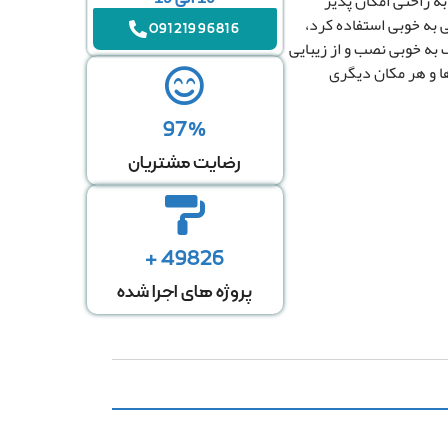
به راحتی امکان پذیر
 به خوبی استفاده کرد،
09121996816
 به خوبی نصب و از زیبایی
ها و هر مکان دیگری
97%
رضایت مشتریان
49826 +
پروژه های اجرا شده