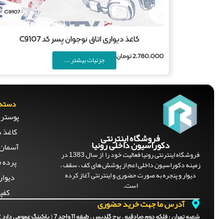
کاغذ دیواری اتاق نوجوان پسر کد C9107
2,780,000
تومان
جزئیات بیشتر ...
دسته 
پوستر 
کاغذ د
فروشگاه اینترنتی
دکوراسیون داخلی رونیا
آسمان 
فروشگاه اینترنتی رونیا فعالیت خود را از سال 1383 در
پرده ف
زمینه دکوراسیون داخلی اعم از پوشش های کف ، سقف ،
دیوار و پنجره به صورت حضوری و اینترنتی آغاز کرده
دیوار
است.
کفپ
آدرس ما جهت خرید حضوری
شعبه تهران :
فلکه دوم صادقیه . برج گلدیس . طبقه 11 واحد 7 ( پارکینگ عمومی دارد )