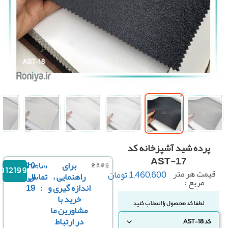
پرده شید آشپزخانه کد
AST-17
برای
ساعت
10
مت هر متر
1,460,600
تومان
09121996816
راهنمایی ،
تماس
الی
مربع :
اندازه گیری و
:
19
خرید با
مشاورین ما
در ارتباط