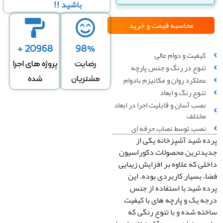
باشید !!
محاسبه قیمت
و خرید
↕
*
20968 +
98%
کیفیت و دوام عالی
رضایت
پروژه های اجرا
تنوع در رنگ و جنس پارچه
عملکرد روان و مکانیزم بادوام
مشتریان
شده
نوع
تنوع رنگ و ابعاد
سقفی
▼
*
نصب آسان و قابلیت اجرا در ابعاد
ایه
مختلف
نصب توسط نصاب حرفه ای
راست
▼
 شید آشپزخانه یکی از
مت
*
دترین محصولات دکوراسیون
نجیر
ی که علاوه بر افزایش زیبایی
 بسیار کاربردی بوده. این
رنگ
سفید 0 تومان
▼
*
 شید با استفاده از جنس
اب
 یک و پارچه های با کیفیت
ه شده و با تنوع رنگی که
قیمت کل
مساحت