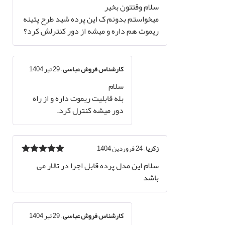
نمره
5
از 5
سلام وقتتون بخیر
میخواستم بدونم ک این پرده شید طرح پتینه
ریموت هم داره و میشه از دور کنترلش کرد؟
کارشناس فروش عباسی
–
29 تیر 1404
سلام
بله قابلیت ریموت داره و از راه
دور میشه کنترل کرد.
زکریا
–
24 فروردین 1404
نمره
5
از 5
سلام این مدل پرده قابل اجرا در تالار می
باشد
کارشناس فروش عباسی
–
29 تیر 1404