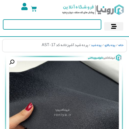
تجهیزات استخر
آسمان مجازی
پوستر دیواری
کاغذ دیواری
/
/
/ پرده شید آشپزخانه کد AST-17
پرده بالارو
پرده شید