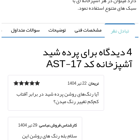
 میتوان در هر آشپزخانه ای با
های متنوع استفاده نمود.
0
تومان
0 متر مربع
مشخصات فنی
توضیحات
سوالات متداول
راهنما
تبادل نظر
اه برای
پرده شید
شپزخانه کد AST-17
نریمان
–
22 تیر 1404
نمره
5
از 5
آیا رنگ‌های روشن پرده شید در برابر آفتاب
کم‌کم تغییر رنگ میدن؟
کارشناس فروش عباسی
–
29 تیر 1404
سلام بله رنگ های روشن این