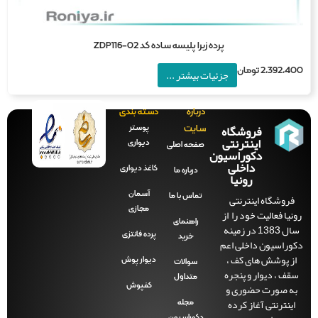
پرده زبرا پلیسه ساده کد 02-ZDP116
2,392,4
تومان
جزئیات بیشتر ...
درباره
دسته بندی
فروشگاه
پوستر
سایت
اینترنتی
دیواری
صفحه‌ اصلی
دکوراسیون
داخلی
کاغذ دیواری
درباره ما
رونیا
آسمان
فروشگاه اینترنتی
تماس با ما
مجازی
نیا فعالیت خود را از
راهنمای
سال 1383 در زمینه
پرده فانتزی
خرید
راسیون داخلی اعم
ز پوشش های کف ،
دیوار پوش
سوالات
ف ، دیوار و پنجره
متداول
ه صورت حضوری و
کفپوش
ینترنتی آغاز کرده
مجله
دکوراسیون