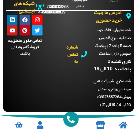
است.
شبکه های
داخلی
09121996816
021-
021-
021-
021-
اجتماعی:
آدرس ما جهت
44288702
44288701
44288700
44288929
خرید حضوری
ه تهران :
فلکه دوم
قیه . برج گلدیس .
تمامی حقوق متعلق به
شماره
فروشگاه رونیا می
طبقه 11 واحد 7 ( پارکینگ
ساعت
باشد.
تماس
می دارد )
ی شنبه تا
ما:
نبه 10 الی 19
ه کرج :
شهرک ویلایی
دسی زراعی، میدان
ورزش 09123667264 (