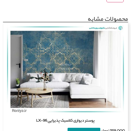
صولات مشابه
پوستر دیواری کلاسیک پذیرایی LX-96
359,0
تومان