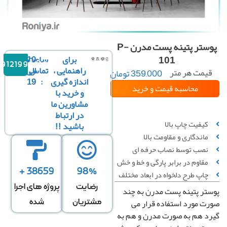
پوستر پتینه پست مدرن P-
101
برای
ساعت
10
09121996816
راهنمایی ،
تماس
الی
یمت هر متر
359,000
تومان
مربع :
اندازه گیری
:
19
محاسبه قیمت
و خرید
و خرید با
مشاورین ما
سفارشی سازی تصویر
در ارتباط
کیفیت چاپ بالا
باشید !!
ماندگاری و مقاومت بالا
نصب توسط نصاب حرفه ای
مقاوم در برابر پارگی و خط‌ و خش
38659 +
98%
چاپ طرح دلخواه در ابعاد مختلف
رضایت
پروژه های اجرا
تر پتینه پست مدرن به چند
عرض
ارتفاع
↕
*
ت مورد استفاده قرار می
مشتریان
شده
دیوار
دیوار
د هم به صورت مدرن و هم به