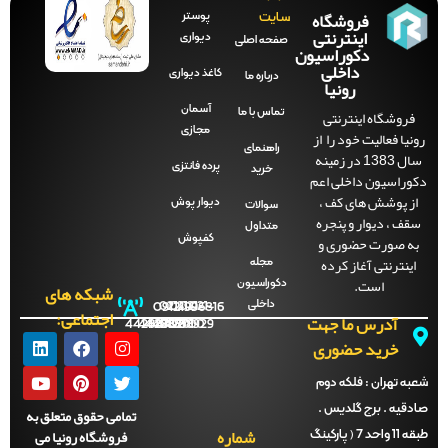
فروشگاه
پوستر
سایت
اینترنتی
دیواری
صفحه‌ اصلی
دکوراسیون
داخلی
کاغذ دیواری
درباره ما
رونیا
آسمان
فروشگاه اینترنتی
تماس با ما
مجازی
نیا فعالیت خود را از
راهنمای
سال 1383 در زمینه
پرده فانتزی
خرید
وراسیون داخلی اعم
ز پوشش های کف ،
دیوار پوش
سوالات
قف ، دیوار و پنجره
متداول
ه صورت حضوری و
کفپوش
اینترنتی آغاز کرده
مجله
است.
دکوراسیون
شبکه های
داخلی
09121996816
021-
021-
021-
021-
اجتماعی:
آدرس ما جهت
44288702
44288701
44288700
44288929
خرید حضوری
ه تهران :
فلکه دوم
دقیه . برج گلدیس .
تمامی حقوق متعلق به
شماره
فروشگاه رونیا می
طبقه 11 واحد 7 ( پارکینگ