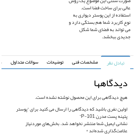
ت سنتی این موضوع یک روش
ی برای ساخت فضا است.
دگی در عرض
کشیدگی در ارتفاع
+
-
+
فاده از این پوستر دیواری به
 کاربرد شما هم بستگی دارد و
تواند به فضای شما شکل
تغییر سایز توسط طراح
صویر سیاه و سفید
دی ببخشد.
رونیا
صویر چپ به راست
مشخصات فنی
توضیحات
سوالات متداول
راهنما
تبادل نظر
یدگاهها
یچ دیدگاهی برای این محصول نوشته نشده است.
قیمت کل
مساحت
ولین نفری باشید که دیدگاهی را ارسال می کنید برای “پوستر
0
تومان
0 متر مربع
ینه پست مدرن P-101”
شانی ایمیل شما منتشر نخواهد شد.
بخش‌های موردنیاز
لامت‌گذاری شده‌اند
*