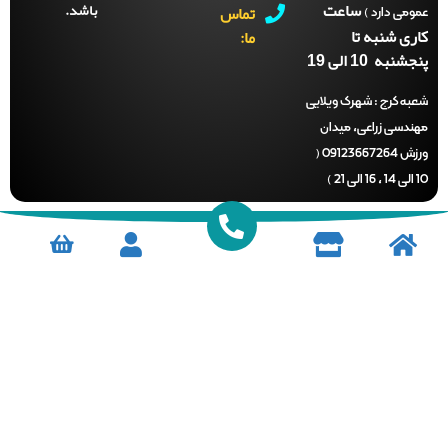
ساعت
باشد.
تماس
می دارد )
ری شنبه تا
ما:
نبه 10 الی 19
ه کرج :
شهرک ویلایی
ندسی زراعی، میدان
ورزش 09123667264 (
)