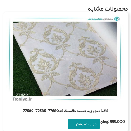
ولات مشابه
کاغذ دیواری برجسته کلاسیک کد77680-77686-77689
999,0
تومان
جزئیات بیشتر ...