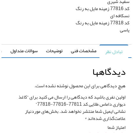
د شیری
کد 77816 زمینه مایل به رنگ
رزرو
افه ای
صب
کد 77818 زمینه مایل به رنگ
*
ی
اغذ
واری
مشخصات فنی
توضیحات
سوالات متداول
راهنما
تبادل نظر
یدگاهها
چ دیدگاهی برای این محصول نوشته نشده است.
لین نفری باشید که دیدگاهی را ارسال می کنید برای “کاغذ
اری داماس طلایی کد 77811-77816-77818”
انی ایمیل شما منتشر نخواهد شد.
بخش‌های موردنیاز
امت‌گذاری شده‌اند
*
تیاز شما