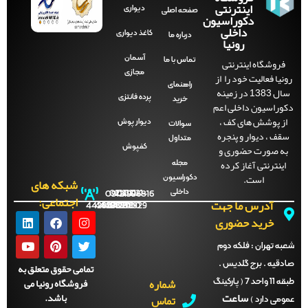
اینترنتی
دیواری
صفحه‌ اصلی
دکوراسیون
داخلی
کاغذ دیواری
درباره ما
رونیا
آسمان
فروشگاه اینترنتی
تماس با ما
مجازی
نیا فعالیت خود را از
راهنمای
سال 1383 در زمینه
پرده فانتزی
خرید
راسیون داخلی اعم
ز پوشش های کف ،
دیوار پوش
سوالات
ف ، دیوار و پنجره
متداول
ه صورت حضوری و
کفپوش
ینترنتی آغاز کرده
مجله
است.
دکوراسیون
شبکه های
داخلی
09121996816
021-
021-
021-
021-
اجتماعی:
آدرس ما جهت
44288702
44288701
44288700
44288929
خرید حضوری
ه تهران :
فلکه دوم
قیه . برج گلدیس .
تمامی حقوق متعلق به
شماره
فروشگاه رونیا می
طبقه 11 واحد 7 ( پارکینگ
ساعت
باشد.
تماس
می دارد )