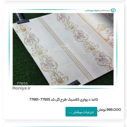
کاغذ دیواری کلاسیک طرح گل کد 77655-77661
999,0
تومان
جزئیات بیشتر ...