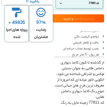
باشید !!
محاسبه قیمت
و خرید
49826 +
97%
قابل شستشو
رضایت
پروژه های اجرا
دوام و کیفیت عالی
مشتریان
شده
بافت و ظاهر طبیعی
سبه بر
محاسبه بر
محاسبه بر
نصب توسط نصاب حرفه ای
س تعداد
اساس متراژ
اساس متراژ
هر رول : 5 متر مربع
رول
دیوار
منزل
ذشته تا کنون کاغذ دیواری
س طلایی به عنوان سنبلی
س و اشرافی شناخته می شود،
تعداد رول
یی خاور میانه ای که امروزه از
وف ترین طرح های جهانی است.
 رنگ کاغذ دیواری داماس
ی:
قیمت کل
کد 77811 زمینه مایل به رنگ
0
تومان