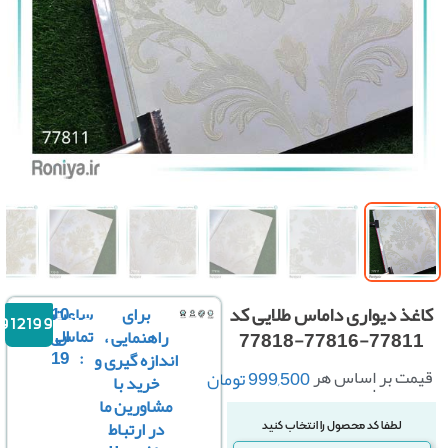
ذ دیواری داماس طلایی کد
برای
ساعت
10
09121996816
تماس
الی
راهنمایی ،
77811-77816-77
19
:
اندازه گیری و
ت بر اساس هر
999,500
تومان
خرید با
رول :
مشاورین ما
در ارتباط