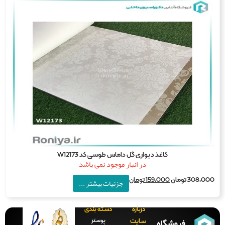
کاغذ دیواری گل داماس طوسی کد W12173
در انبار موجود نمی باشد
308,0
تومان
159,000
تومان
جزئیات بیشتر ...
درباره
دسته بندی
فروشگاه
پوستر
سایت