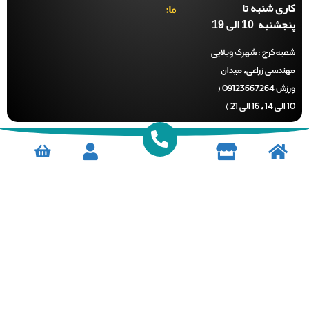
ی شنبه تا
ما:
نبه 10 الی 19
ه کرج :
شهرک ویلایی
دسی زراعی، میدان
ورزش 09123667264 (