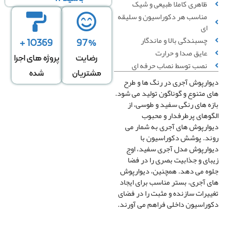
ظاهری کاملا طبیعی و شیک
مناسب هر دکوراسیون و سلیقه
ای
چسبندگی بالا و ماندگار
10369 +
97%
عایق صدا و حرارت
رضایت
پروژه های اجرا
نصب توسط نصاب حرفه ای
مشتریان
شده
ارپوش آجری در رنگ ها و طرح
 متنوع و گوناگون تولید می شود.
ه های رنگی سفید و طوسی، از
وهای پرطرفدار و محبوب
ارپوش های آجری به شمار می
د. پوشش دکوراسیون با
ارپوش مدل آجری سفید، اوج
ای و جذابیت بصری را در فضا
ه می دهد. همچنین، دیوارپوش
 آجری، بستر مناسب برای ایجاد
یرات سازنده و مثبت را در فضای
راسیون داخلی فراهم می آورند.