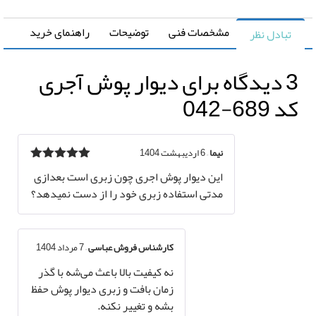
مشخصات فنی
توضیحات
راهنمای خرید
تبادل نظر
گاه برای
دیوار پوش آجری
 689-042
نیما
–
6 اردیبهشت 1404
نمره
5
از 5
این دیوار پوش اجری چون زبری است بعدازی
مدتی استفاده زبری خود را از دست نمیدهد؟
کارشناس فروش عباسی
–
7 مرداد 1404
نه کیفیت بالا باعث می‌شه با گذر
زمان بافت و زبری دیوار پوش حفظ
بشه و تغییر نکنه.