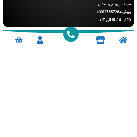
ندسی زراعی، میدان
ورزش 09123667264 (
)