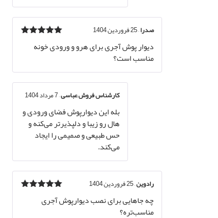
صدرا
–
25 فروردین 1404
نمره
5
از 5
دیوار پوش آجری برای هرو و ورودی خونه
مناسب است؟
کارشناس فروش عباسی
–
7 مرداد 1404
بله این دیوارپوش فضای ورودی و
هال رو زیبا و دلپذیرتر می‌کنه و
حس طبیعی و صمیمی را ایجاد
می‌کند.
رادوین
–
25 فروردین 1404
نمره
5
از 5
چه جاهایی برای نصب دیوارپوش آجری
مناسب‌تره؟