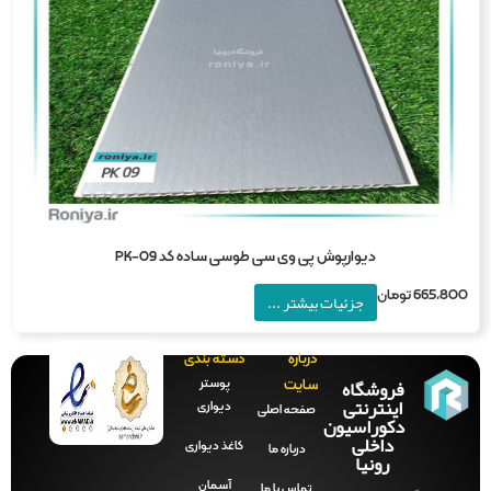
دیوارپوش پی وی سی طوسی ساده کد PK-09
665,8
تومان
جزئیات بیشتر ...
درباره
دسته بندی
فروشگاه
پوستر
سایت
اینترنتی
دیواری
صفحه‌ اصلی
دکوراسیون
داخلی
کاغذ دیواری
درباره ما
رونیا
آسمان
تماس با ما