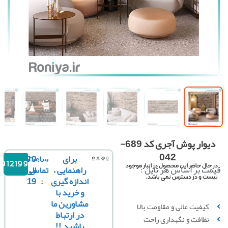
دیوار پوش آجری کد 689-
042
برای
ساعت
10
09121996816
ت بر اساس هر تایل :
راهنمایی ،
تماس
الی
حال حاضر این محصول در انبار موجود
اندازه گیری
:
19
ست و در دسترس نمی باشد.
و خرید با
مشاورین ما
کیفیت عالی و مقاومت بالا
در ارتباط
نظافت و نگهداری راحت
باشید !!