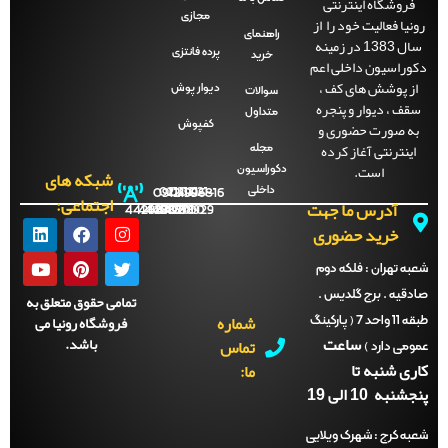
فروشگاه اینترنتی
مجازی
نیا فعالیت خود را از
راهنمای
سال 1383 در زمینه
پرده فانتزی
خرید
وراسیون داخلی اعم
ز پوشش های کف ،
دیوار پوش
سوالات
قف ، دیوار و پنجره
متداول
ه صورت حضوری و
کفپوش
اینترنتی آغاز کرده
مجله
است.
دکوراسیون
شبکه های
داخلی
09121996816
021-
021-
021-
021-
اجتماعی:
آدرس ما جهت
44288702
44288701
44288700
44288929
خرید حضوری
ه تهران :
فلکه دوم
دقیه . برج گلدیس .
تمامی حقوق متعلق به
شماره
فروشگاه رونیا می
طبقه 11 واحد 7 ( پارکینگ
ساعت
باشد.
تماس
می دارد )
ری شنبه تا
ما:
نبه 10 الی 19
ه کرج :
شهرک ویلایی