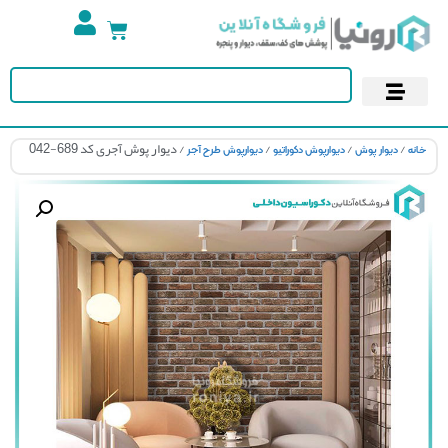
تجهیزات استخر
آسمان مجازی
پوستر دیواری
کاغذ دیواری
/
/
/
/ دیوار پوش آجری کد 689-042
نه
دیوار پوش
دیوارپوش دکوراتیو
دیوارپوش طرح آجر