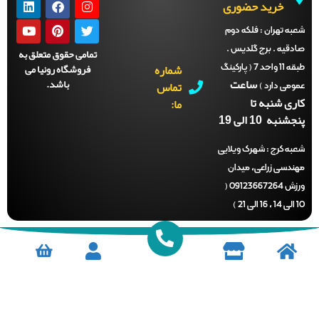
خرید حضوری
ه تهران :
فلکه دوم
دقیه . برج گلدیس .
تمامی حقوق متعلق به
شماره
فروشگاه رونیا می
طبقه 11 واحد 7 ( پارکینگ
ساعت
باشد.
تماس
می دارد )
ری شنبه تا
ما:
نبه 10 الی 19
ه کرج :
شهرک ویلایی
ندسی زراعی، میدان
ورزش 09123667264 (
)