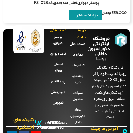
پوستر دیواری فشن سه بعدی کد FS-078
359,0
تومان
جزئیات بیشتر ...
درباره
دسته بندی
فروشگاه
پوستر
سایت
اینترنتی
دیواری
صفحه‌ اصلی
دکوراسیون
داخلی
کاغذ دیواری
درباره ما
رونیا
آسمان
فروشگاه اینترنتی
تماس با ما
مجازی
نیا فعالیت خود را از
راهنمای
سال 1383 در زمینه
پرده فانتزی
خرید
وراسیون داخلی اعم
ز پوشش های کف ،
دیوار پوش
سوالات
قف ، دیوار و پنجره
متداول
ه صورت حضوری و
کفپوش
اینترنتی آغاز کرده
مجله
است.
دکوراسیون
شبکه های
داخلی
09121996816
021-
021-
021-
021-
اجتماعی:
آدرس ما جهت
44288702
44288701
44288700
44288929