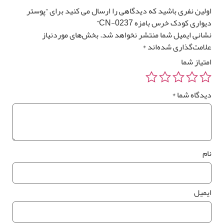
ولین نفری باشید که دیدگاهی را ارسال می کنید برای “پوستر
0
تومان
0 متر مربع
واری کودک خرس بامزه CN-0237”
شانی ایمیل شما منتشر نخواهد شد.
بخش‌های موردنیاز
لامت‌گذاری شده‌اند
*
متیاز شما
رزرو
یدگاه شما
*
صب
*
وستر
واری
ام
*
یمیل