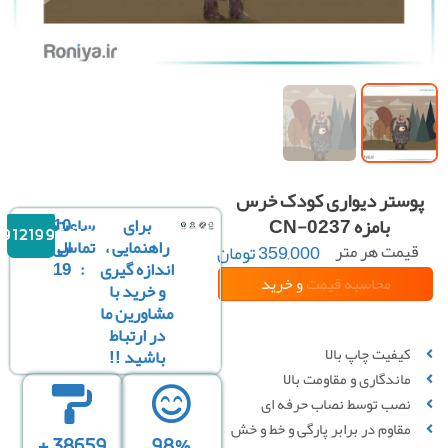
وستر دیواری کودک خرس
بامزه CN-0237
برای
ساعت
10
09121996816
راهنمایی ،
تماس
الی
یمت هر متر
359,000
تومان
مربع :
اندازه گیری
:
19
محاسبه قیمت
و خرید
و خرید با
مشاورین ما
سفارشی سازی تصویر
در ارتباط
کیفیت چاپ بالا
باشید !!
ماندگاری و مقاومت بالا
نصب توسط نصاب حرفه ای
مقاوم در برابر پارگی و خط‌ و خش
38659 +
98%