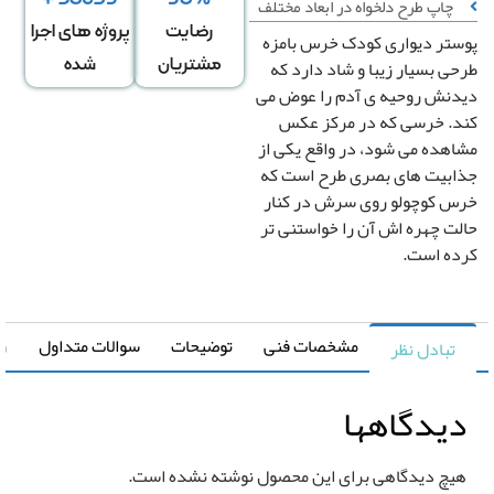
چاپ طرح دلخواه در ابعاد مختلف
رضایت
پروژه های اجرا
تر دیواری کودک خرس بامزه
عرض
ارتفاع
↕
*
ی بسیار زیبا و شاد دارد که
مشتریان
شده
دیوار
دیوار
نش روحیه ی آدم را عوض می
. خرسی که در مرکز عکس
هده می شود، در واقع یکی از
دگی در عرض
کشیدگی در ارتفاع
+
-
+
بیت های بصری طرح است که
 کوچولو روی سرش در کنار
ت چهره اش آن را خواستنی تر
تغییر سایز توسط طراح
ه است.
صویر سیاه و سفید
رونیا
صویر چپ به راست
مشخصات فنی
توضیحات
سوالات متداول
راهنما
تبادل نظر
یدگاهها
یچ دیدگاهی برای این محصول نوشته نشده است.
قیمت کل
مساحت