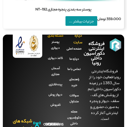
پوستر سه بعدی پنجره مجازی NT-192
359,0
تومان
جزئیات بیشتر ...
درباره
دسته بندی
فروشگاه
پوستر
سایت
اینترنتی
دیواری
صفحه‌ اصلی
دکوراسیون
داخلی
کاغذ دیواری
درباره ما
رونیا
آسمان
فروشگاه اینترنتی
تماس با ما
مجازی
نیا فعالیت خود را از
راهنمای
سال 1383 در زمینه
پرده فانتزی
خرید
وراسیون داخلی اعم
ز پوشش های کف ،
دیوار پوش
سوالات
قف ، دیوار و پنجره
متداول
ه صورت حضوری و
کفپوش
اینترنتی آغاز کرده
مجله
است.
دکوراسیون
شبکه های
داخلی
09121996816
021-
021-
021-
021-