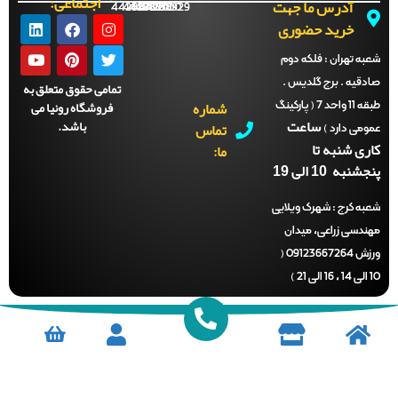
اجتماعی:
آدرس ما جهت
44288702
44288701
44288700
44288929
خرید حضوری
ه تهران :
فلکه دوم
دقیه . برج گلدیس .
تمامی حقوق متعلق به
شماره
فروشگاه رونیا می
طبقه 11 واحد 7 ( پارکینگ
ساعت
باشد.
تماس
می دارد )
ری شنبه تا
ما:
نبه 10 الی 19
ه کرج :
شهرک ویلایی
ندسی زراعی، میدان
ورزش 09123667264 (
)