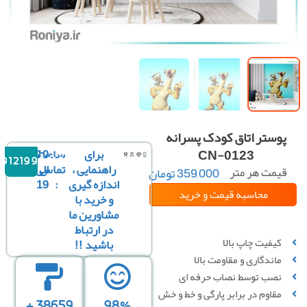
وستر اتاق کودک پسرانه
CN-0123
برای
ساعت
10
09121996816
راهنمایی ،
تماس
الی
یمت هر متر
359,000
تومان
مربع :
اندازه گیری
:
19
محاسبه قیمت
و خرید
و خرید با
مشاورین ما
سفارشی سازی تصویر
در ارتباط
کیفیت چاپ بالا
باشید !!
ماندگاری و مقاومت بالا
نصب توسط نصاب حرفه ای
مقاوم در برابر پارگی و خط‌ و خش
38659 +
98%