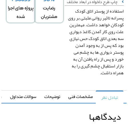
چاپ طرح دلخواه در ابعاد مختلف
رضایت
پروژه های اجرا
فاده از پوستر اتاق کودک
انه تاثیر روانی مثبتی بر روی
مشتریان
شده
کان خواهد داشت. مهمترین
 روی کار آمدن کاغذ دیواری
بعدی اتاق کودک حس نیازی
 که پس از به وجود آمدن
عرض
ارتفاع
↕
*
تر دیواری ها به چشم می
دیوار
دیوار
د و پس از راه یافتن آن به
ار استقبال چشم گیری را به
اه داشت.
دگی در عرض
کشیدگی در ارتفاع
+
-
+
مشخصات فنی
توضیحات
سوالات متداول
راهنما
تبادل نظر
تغییر سایز توسط طراح
صویر سیاه و سفید
رونیا
یدگاهها
صویر چپ به راست