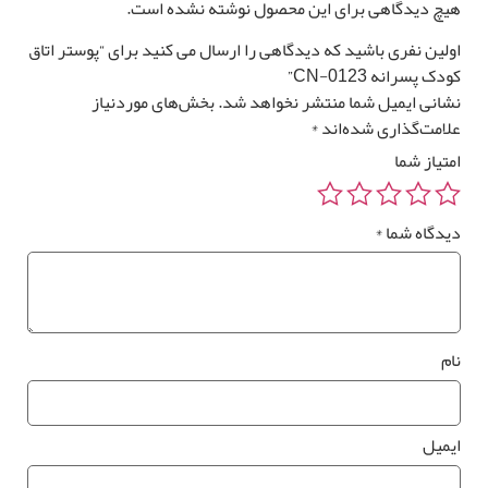
یچ دیدگاهی برای این محصول نوشته نشده است.
ولین نفری باشید که دیدگاهی را ارسال می کنید برای “پوستر اتاق
دک پسرانه CN-0123”
شانی ایمیل شما منتشر نخواهد شد.
بخش‌های موردنیاز
قیمت کل
مساحت
لامت‌گذاری شده‌اند
*
متیاز شما
0
تومان
0 متر مربع
یدگاه شما
*
رزرو
صب
*
ام
وستر
واری
یمیل