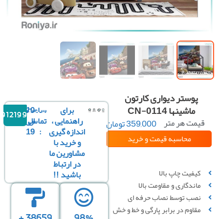
پوستر دیواری کارتون
ماشینها CN-0114
برای
ساعت
10
09121996816
راهنمایی ،
تماس
الی
یمت هر متر
359,000
تومان
مربع :
اندازه گیری
:
19
محاسبه قیمت
و خرید
و خرید با
مشاورین ما
سفارشی سازی تصویر
در ارتباط
کیفیت چاپ بالا
باشید !!
ماندگاری و مقاومت بالا
نصب توسط نصاب حرفه ای
مقاوم در برابر پارگی و خط‌ و خش
38659 +
98%