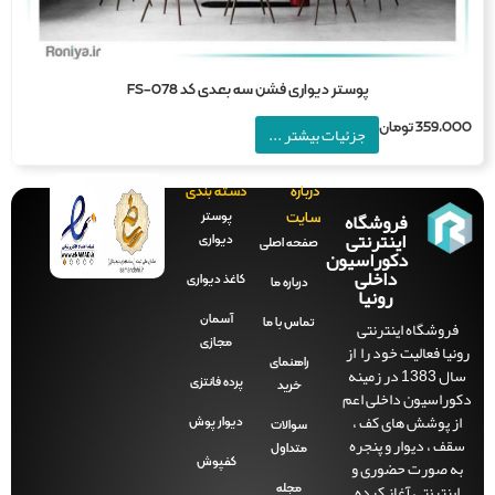
پوستر دیواری فشن سه بعدی کد FS-078
359,0
تومان
جزئیات بیشتر ...
درباره
دسته بندی
فروشگاه
پوستر
سایت
اینترنتی
دیواری
صفحه‌ اصلی
دکوراسیون
داخلی
کاغذ دیواری
درباره ما
رونیا
آسمان
فروشگاه اینترنتی
تماس با ما
مجازی
نیا فعالیت خود را از
راهنمای
سال 1383 در زمینه
پرده فانتزی
خرید
وراسیون داخلی اعم
ز پوشش های کف ،
دیوار پوش
سوالات
قف ، دیوار و پنجره
متداول
ه صورت حضوری و
کفپوش
اینترنتی آغاز کرده
مجله