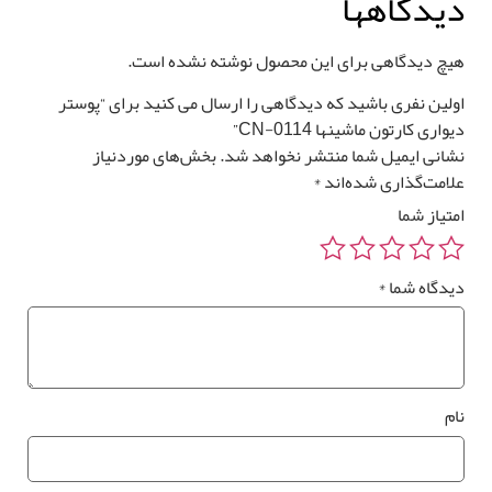
یدگاهها
یچ دیدگاهی برای این محصول نوشته نشده است.
ولین نفری باشید که دیدگاهی را ارسال می کنید برای “پوستر
قیمت کل
مساحت
واری کارتون ماشینها CN-0114”
شانی ایمیل شما منتشر نخواهد شد.
بخش‌های موردنیاز
0
تومان
0 متر مربع
لامت‌گذاری شده‌اند
*
متیاز شما
یدگاه شما
*
رزرو
صب
*
وستر
واری
ام