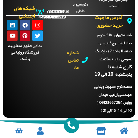
است.
دکوراسیون
شبکه های
داخلی
09121996816
021-
021-
021-
021-
اجتماعی:
آدرس ما جهت
44288702
44288701
44288700
44288929
خرید حضوری
ه تهران :
فلکه دوم
دقیه . برج گلدیس .
تمامی حقوق متعلق به
شماره
فروشگاه رونیا می
طبقه 11 واحد 7 ( پارکینگ
ساعت
باشد.
تماس
می دارد )
ری شنبه تا
ما:
نبه 10 الی 19
ه کرج :
شهرک ویلایی
ندسی زراعی، میدان
ورزش 09123667264 (
)