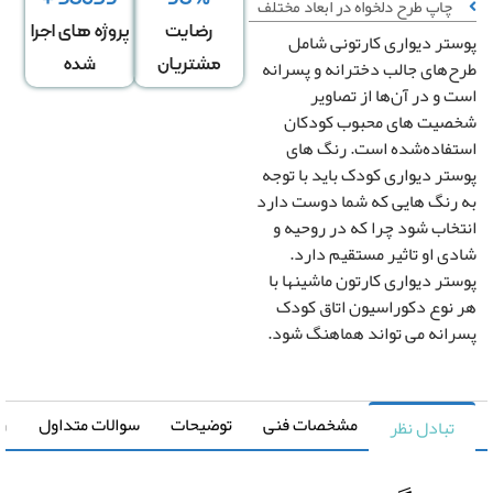
چاپ طرح دلخواه در ابعاد مختلف
رضایت
پروژه های اجرا
تر دیواری کارتونی شامل
‌های جالب دخترانه و پسرانه
مشتریان
شده
 و در آن‌ها از تصاویر
یت ‌های محبوب کودکان
فاده‌شده است. رنگ‌ های
تر دیواری کودک باید با توجه
عرض
ارتفاع
↕
*
رنگ‌ هایی که شما دوست دارد
دیوار
دیوار
خاب شود چرا که در روحیه و
ی او تاثیر مستقیم دارد.
تر دیواری کارتون ماشینها با
دگی در عرض
کشیدگی در ارتفاع
+
-
+
نوع دکوراسیون اتاق کودک
انه می تواند هماهنگ شود.
تغییر سایز توسط طراح
صویر سیاه و سفید
رونیا
مشخصات فنی
توضیحات
سوالات متداول
راهنما
تبادل نظر
صویر چپ به راست