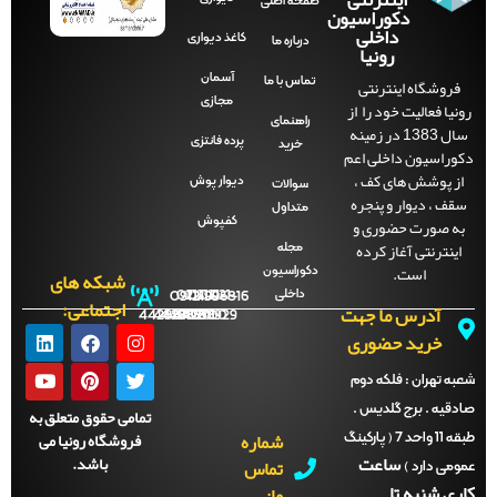
صفحه‌ اصلی
دکوراسیون
داخلی
کاغذ دیواری
درباره ما
رونیا
آسمان
فروشگاه اینترنتی
تماس با ما
مجازی
رونیا فعالیت خود را از
راهنمای
سال 1383 در زمینه
پرده فانتزی
خرید
دکوراسیون داخلی اعم
از پوشش های کف ،
دیوار پوش
سوالات
سقف ، دیوار و پنجره
متداول
به صورت حضوری و
کفپوش
اینترنتی آغاز کرده
مجله
است.
دکوراسیون
شبکه های
داخلی
09121996816
021-
021-
021-
021-
اجتماعی:
آدرس ما جهت
44288702
44288701
44288700
44288929
خرید حضوری
شعبه تهران :
فلکه دوم
صادقیه . برج گلدیس .
تمامی حقوق متعلق به
شماره
فروشگاه رونیا می
طبقه 11 واحد 7 ( پارکینگ
ساعت
باشد.
تماس
عمومی دارد )
کاری شنبه تا
ما: