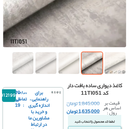
غذ دیواری ساده بافت دار
کد 11TI051
برای
ساعت
10
09121996816
راهنمایی ،
تماس
الی
قیمت بر
1,845,000
تومان
اندازه گیری
:
19
ساس هر
1,635,000
تومان
و خرید با
رول :
مشاورین ما
در ارتباط