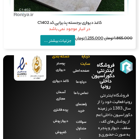
کاغذ دیواری برجسته پذیرایی کد C1402
در انبار موجود نمی باشد
1,865,0
تومان
1,235,000
تومان
جزئیات بیشتر ...
درباره
دسته بندی
فروشگاه
پوستر
سایت
اینترنتی
دیواری
صفحه‌ اصلی
دکوراسیون
داخلی
کاغذ دیواری
درباره ما
رونیا
آسمان
فروشگاه اینترنتی
تماس با ما
مجازی
نیا فعالیت خود را از
راهنمای
سال 1383 در زمینه
پرده فانتزی
خرید
وراسیون داخلی اعم
ز پوشش های کف ،
دیوار پوش
سوالات
قف ، دیوار و پنجره
متداول
ه صورت حضوری و
کفپوش