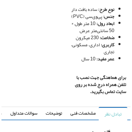
نوع طرح:
ساده بافت دار
جنس:
پی‌وی‌سی (PVC)
ابعاد رول:
10 متر طول ×
50 سانتی‌متر عرض
ضخامت:
230 میکرون
کاربری:
اداری، مسکونی،
تجاری
عمر مفید:
10 سال
ای هماهنگی جهت نصب با
فن همراه درج شده بر روی
یت تماس بگیرید.
مشخصات فنی
توضیحات
سوالات متداول
راهنما
تبادل نظر