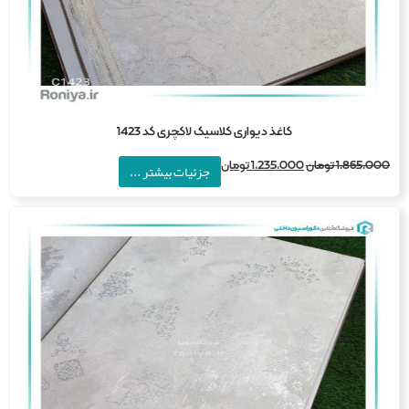
کاغذ دیواری کلاسیک لاکچری کد 1423
1,865,0
تومان
1,235,000
تومان
جزئیات بیشتر ...