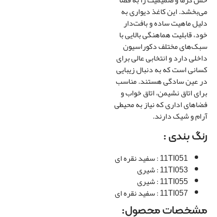
‌بخشد. این کاغذ دیواری به
رزرو
یل ماهیت ساده و بافت‌دار
د، قابلیت هماهنگی بالایی با
نصب
*
ک‌های مختلف دکوراسیون
کاغذ
خلی دارد و انتخابی عالی برای
دیواری
انی است که به دنبال زیبایی
 عین سادگی هستند. مناسب
ای اتاق نشیمن، اتاق خواب و
اهای اداری که نیاز به محیطی
ام و شیک دارند.
گ بندی :
11TI051 : سفید نقره ای
11TI053 : شیری
11TI055 : شیری
11TI057 : سفید نقره ای
شخصات محصول: