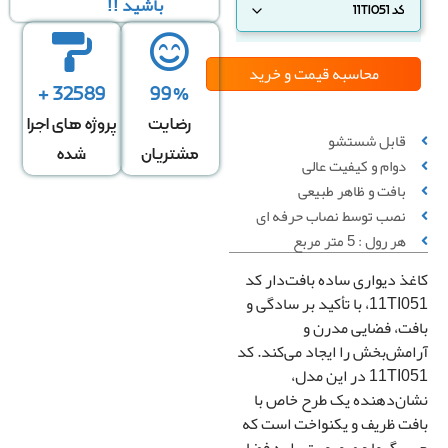
باشید !!
محاسبه قیمت
و خرید
32589 +
99%
رضایت
پروژه های اجرا
قابل شستشو
مشتریان
شده
دوام و کیفیت عالی
بافت و ظاهر طبیعی
محاسبه بر
محاسبه بر
محاسبه بر
نصب توسط نصاب حرفه ای
ساس تعداد
اساس متراژ
اساس متراژ
هر رول : 5 متر مربع
رول
دیوار
منزل
غذ دیواری ساده بافت‌دار کد
11TI051، با تأکید بر سادگی و
تعداد رول
فت، فضایی مدرن و
امش‌بخش را ایجاد می‌کند. کد
11TI051 در این مدل،
ان‌دهنده یک طرح خاص با
قیمت کل
فت ظریف و یکنواخت است که
0
تومان
 گرما و صمیمیت را به فضا