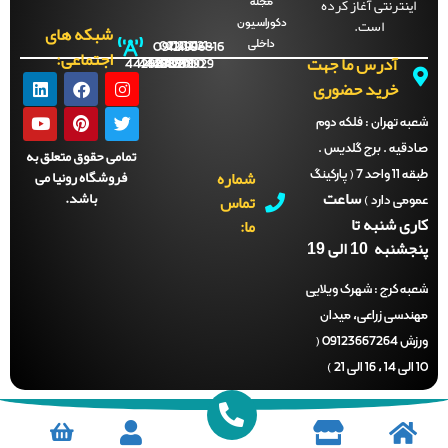
ینترنتی آغاز کرده
مجله
است.
دکوراسیون
شبکه های
داخلی
09121996816
021-
021-
021-
021-
اجتماعی:
آدرس ما جهت
44288702
44288701
44288700
44288929
خرید حضوری
ه تهران :
فلکه دوم
قیه . برج گلدیس .
تمامی حقوق متعلق به
شماره
فروشگاه رونیا می
طبقه 11 واحد 7 ( پارکینگ
ساعت
باشد.
تماس
می دارد )
ری شنبه تا
ما:
نبه 10 الی 19
ه کرج :
شهرک ویلایی
دسی زراعی، میدان
ورزش 09123667264 (