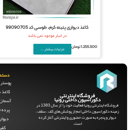
کاغذ دیواری پتینه کرم، طوسی کد 99090705
در انبار موجود نمی باشد
1,255,500
تومان
جزئیات بیشتر ...
دسته 
پوستر 
کاغذ د
فروشگاه اینترنتی
دکوراسیون داخلی رونیا
آسمان 
فروشگاه اینترنتی رونیا فعالیت خود را از سال 1383 در
پرده ف
زمینه دکوراسیون داخلی اعم از پوشش های کف ، سقف ،
دیوار و پنجره به صورت حضوری و اینترنتی آغاز کرده
دیوار
است.
کفپ