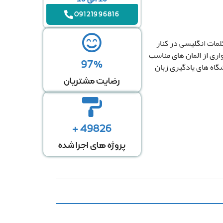
09121996816
به بر اساس متراژ منزل
 GK425 دارای نقوشی از کلمات انگلیسی در کنار
واری از المان های مناسب
97%
شگاه های یادگیری زبان
رضایت مشتریان
49826 +
پروژه های اجرا شده