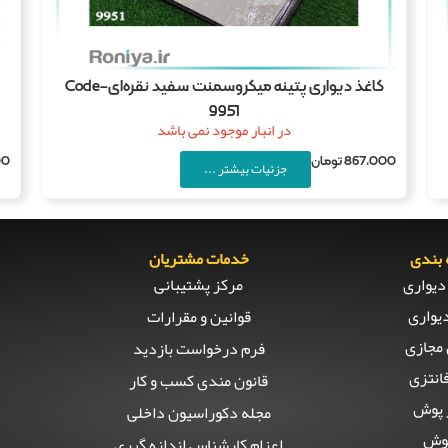
کاغذ دیواری پتینه میکروسمنت سفید نقره‌ایCode-
9951
در انبار موجود نمی باشد
00
867,000
تومان
جزئیات بیشتر ...
بندی
خدمات مشتریان
دیواری
مرکز پشتیبانی
یواری
قوانین و مقرارات
مجازی
فرم درخواست بازدید
انتزی
قانون مندی کسب و کار
 پوش
مجله دکوراسیون داخلی
وش
اعزام کارشناس اندازه گیری