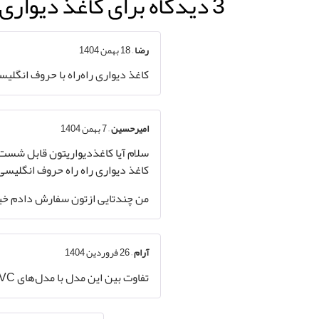
3 دیدگاه برای
کاغذ دیواری را
رضا
–
18 بهمن 1404
کاغذ دیواری راه‌راه با حروف انگ
امیرحسین
–
7 بهمن 1404
سلام آیا کاغذدیواریتون قابل شس
کاغذ دیواری راه راه حروف انگلیسی کد 5
من چندتایی ازتون سفارش دادم خی
آرام
–
26 فروردین 1404
تفاوت بین این مدل با مدل‌های PVC یا نانو چیه؟