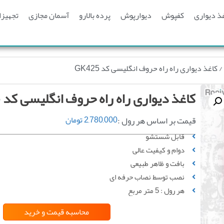
ذ دیواری
کفپوش
دیوارپوش
پرده بالارو
آسمان مجازی
تجهیزا
/ کاغذ دیواری راه راه حروف انگلیسی کد GK425
کاغذ دیواری راه راه حروف انگلیسی کد GK425
قیمت بر اساس هر رول :
2,780,000
تومان
قابل شستشو
دوام و کیفیت عالی
بافت و ظاهر طبیعی
نصب توسط نصاب حرفه ای
هر رول : 5 متر مربع
محاسبه قیمت
و خرید