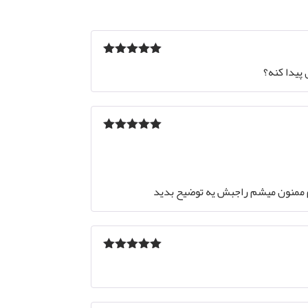
نمره
5
از 5
پیدا کنه؟
نمره
5
از 5
 ممنون میشم راجبش یه توضیح بدید
نمره
5
از 5