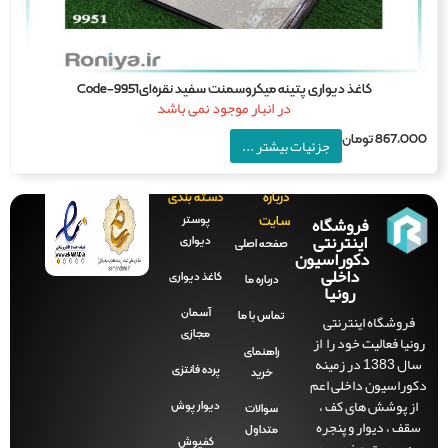
کاغذ دیواری پتینه میکروسمنت سفید نقره‌ایCode-9951
در انبار موجود نمی باشد
867,0
تومان
جزئیات بیشتر ...
درباره
دسته بندی
فروشگاه
پوستر
سایت
اینترنتی
دیواری
صفحه‌ اصلی
دکوراسیون
داخلی
کاغذ دیواری
درباره ما
رونیا
آسمان
فروشگاه اینترنتی
تماس با ما
مجازی
نیا فعالیت خود را از
راهنمای
سال 1383 در زمینه
پرده فانتزی
خرید
وراسیون داخلی اعم
ز پوشش های کف ،
دیوار پوش
سوالات
قف ، دیوار و پنجره
متداول
ه صورت حضوری و
کفپوش