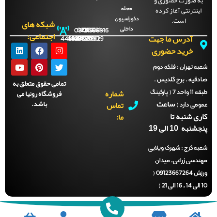
ینترنتی آغاز کرده
مجله
است.
دکوراسیون
شبکه های
داخلی
09121996816
021-
021-
021-
021-
اجتماعی:
آدرس ما جهت
44288702
44288701
44288700
44288929
خرید حضوری
ه تهران :
فلکه دوم
قیه . برج گلدیس .
تمامی حقوق متعلق به
شماره
فروشگاه رونیا می
طبقه 11 واحد 7 ( پارکینگ
ساعت
باشد.
تماس
می دارد )
ری شنبه تا
ما:
نبه 10 الی 19
ه کرج :
شهرک ویلایی
دسی زراعی، میدان
ورزش 09123667264 (