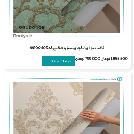
کاغذ دیواری لاکچری سبز و طلایی کد 99100405
1,855,5
تومان
799,000
تومان
جزئیات بیشتر ...