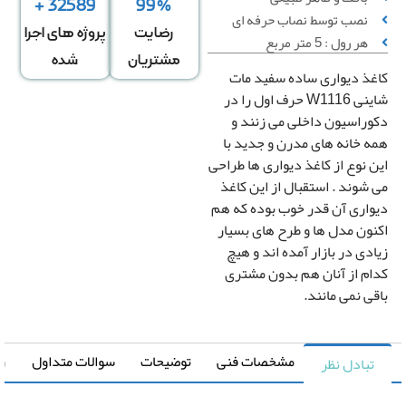
32589 +
99%
نصب توسط نصاب حرفه ای
ساس تعداد
اساس متراژ
اساس متراژ
رضایت
پروژه های اجرا
هر رول : 5 متر مربع
رول
دیوار
منزل
مشتریان
شده
غذ دیواری ساده سفید مات
شاینی W1116 حرف اول را در
تعداد رول
وراسیون داخلی می زنند و
ه خانه های مدرن و جدید با
ن نوع از کاغذ دیواری ها طراحی
 شوند . استقبال از این کاغذ
قیمت کل
واری آن قدر خوب بوده که هم
0
تومان
نون مدل ها و طرح های بسیار
ادی در بازار آمده اند و هیچ
رزرو
ام از آنان هم بدون مشتری
قی نمی مانند.
نصب
*
کاغذ
دیواری
مشخصات فنی
توضیحات
سوالات متداول
راهنما
تبادل نظر