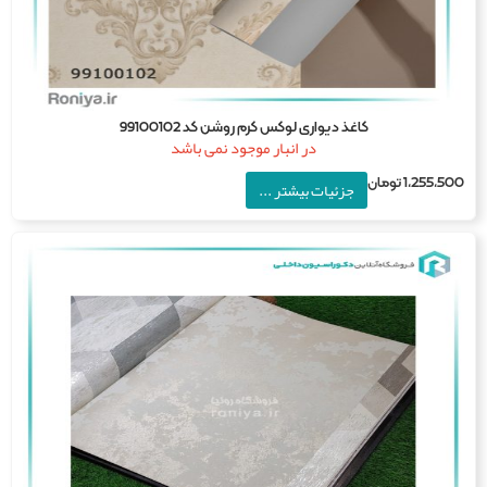
کاغذ دیواری لوکس کرم روشن کد 99100102
در انبار موجود نمی باشد
1,255,5
تومان
جزئیات بیشتر ...