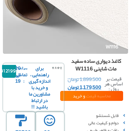
کاغذ دیواری ساده سفید
مات شاینی W1116
برای
ساعت
10
09121996816
راهنمایی ،
تماس
الی
قیمت بر
1,899,500
تومان
اندازه گیری
:
19
ساس هر
1,179,500
تومان
و خرید با
رول :
مشاورین ما
محاسبه قیمت
و خرید
در ارتباط
باشید !!
قابل شستشو
دوام و کیفیت عالی
بافت و ظاهر طبیعی
محاسبه بر
محاسبه بر
محاسبه بر