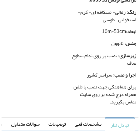
شی لوکس کد 0035:
رزرو
:
زغالی- نسکافه ای- کرم-
صب
خوانی- طوسی
*
اغذ
د:
10m*53cm
واری
:
نانوون
سازی:
نصب بر روی تمام سطوح
 و نصب:
سراسر کشور
ی هماهنگی جهت نصب با تلفن
اه درج شده بر روی سایت
س بگیرید.
مشخصات فنی
توضیحات
سوالات متداول
راهنما
تبادل نظر