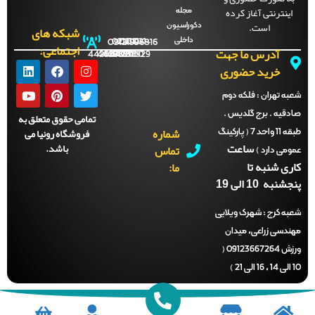
ینترنتی آغاز کرده
مجله
است.
دکوراسیون
شبکه های
داخلی
09121996816
021-
021-
021-
021-
اجتماعی:
آدرس ما جهت
44288702
44288701
44288700
44288929
خرید حضوری
ه تهران :
فلکه دوم
قیه . برج گلدیس .
تمامی حقوق متعلق به
شماره
فروشگاه رونیا می
طبقه 11 واحد 7 ( پارکینگ
ساعت
باشد.
تماس
می دارد )
ی شنبه تا
ما:
نبه 10 الی 19
ه کرج :
شهرک ویلایی
دسی زراعی، میدان
ورزش 09123667264 (