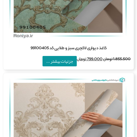
کاغذ دیواری لاکچری سبز و طلایی کد 99100405
1,855,5
تومان
799,000
تومان
جزئیات بیشتر ...