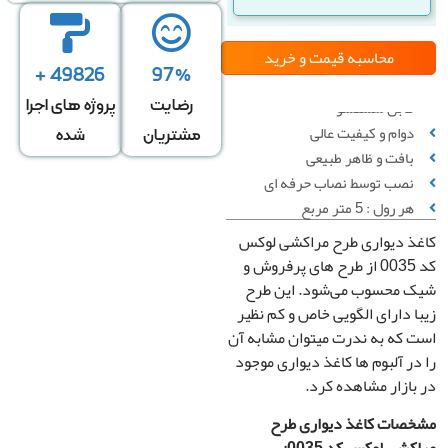
محاسبه قیمت
و خرید
49826 +
97%
قابل شستشو
رضایت
پروژه های اجرا
دوام و کیفیت عالی
مشتریان
شده
بافت و ظاهر طبیعی
سبه بر
محاسبه بر
محاسبه بر
نصب توسط نصاب حرفه ای
س تعداد
اساس متراژ
اساس متراژ
هر رول : 5 متر مربع
رول
دیوار
منزل
ذ دیواری طرح مراکشی لوکس
کد 0035 از طرح های پرفروش و
 محسوب می‌شود. این طرح
تعداد رول
 دارای الگویی خاص و کم نظیر
که به ندرت میتوان مشابه آن
ر آلبوم ها کاغذ دیواری موجود
ازار مشاهده کرد.
قیمت کل
صات کاغذ دیواری طرح
0
تومان