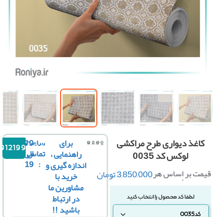
اغذ دیواری طرح مراکشی
برای
ساعت
10
09121996816
تماس
الی
راهنمایی ،
لوکس کد 0035
19
:
اندازه گیری و
ت بر اساس هر
3,850,000
تومان
خرید با
رول :
مشاورین ما
در ارتباط
باشید !!