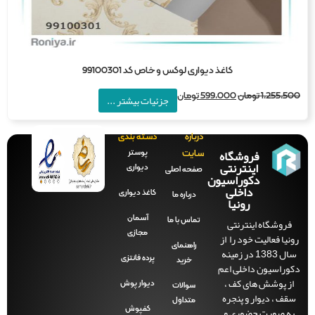
کاغذ دیواری لوکس و خاص کد 99100301
1,255,5
تومان
599,000
تومان
جزئیات بیشتر ...
درباره
دسته بندی
فروشگاه
پوستر
سایت
اینترنتی
دیواری
صفحه‌ اصلی
دکوراسیون
داخلی
کاغذ دیواری
درباره ما
رونیا
آسمان
فروشگاه اینترنتی
تماس با ما
مجازی
نیا فعالیت خود را از
راهنمای
سال 1383 در زمینه
پرده فانتزی
خرید
راسیون داخلی اعم
ز پوشش های کف ،
دیوار پوش
سوالات
ف ، دیوار و پنجره
متداول
ه صورت حضوری و
کفپوش