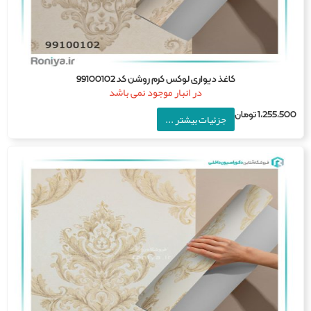
کاغذ دیواری لوکس کرم روشن کد 99100102
در انبار موجود نمی باشد
1,255,5
تومان
جزئیات بیشتر ...