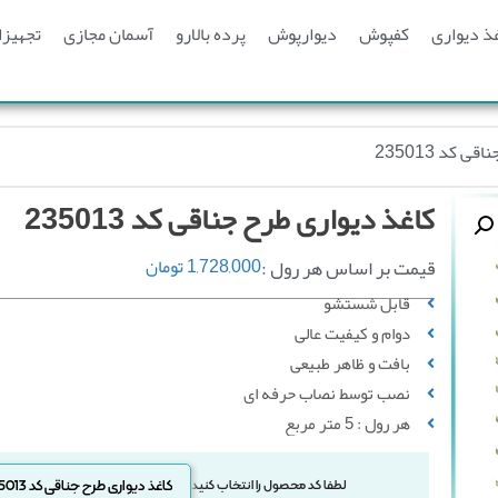
ذ دیواری
کفپوش
دیوارپوش
پرده بالارو
آسمان مجازی
تجهیزا
 کد 235013
کاغذ دیواری طرح جناقی کد 235013
قیمت بر اساس هر رول :
1,728,000
تومان
قابل شستشو
دوام و کیفیت عالی
بافت و ظاهر طبیعی
نصب توسط نصاب حرفه ای
هر رول : 5 متر مربع