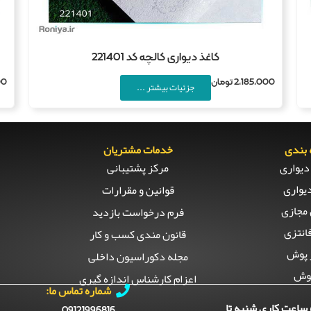
کاغذ دیواری کالچه کد 221401
2,185,000
تومان
00
جزئیات بیشتر ...
بندی
خدمات مشتریان
دیواری
مرکز پشتیبانی
یواری
قوانین و مقرارات
مجازی
فرم درخواست بازدید
انتزی
قانون مندی کسب و کار
 پوش
مجله دکوراسیون داخلی
وش
اعزام کارشناس اندازه گیری
شماره تماس ما:
ساعت کاری شنبه تا
09121996816