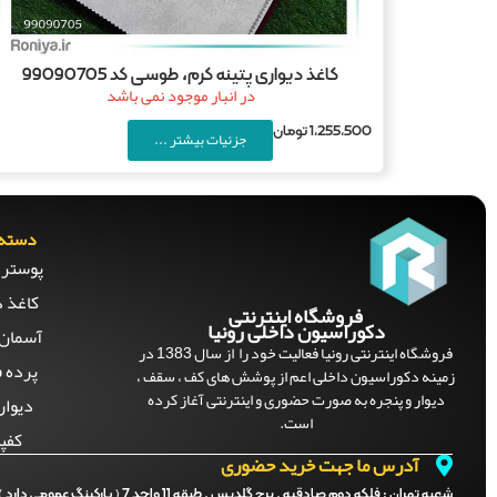
کاغذ دیواری پتینه کرم، طوسی کد 99090705
در انبار موجود نمی باشد
1,255,500
تومان
جزئیات بیشتر ...
دسته 
پوستر 
کاغذ د
فروشگاه اینترنتی
دکوراسیون داخلی رونیا
آسمان 
فروشگاه اینترنتی رونیا فعالیت خود را از سال 1383 در
پرده ف
زمینه دکوراسیون داخلی اعم از پوشش های کف ، سقف ،
دیوار و پنجره به صورت حضوری و اینترنتی آغاز کرده
دیوار
است.
کفپ
آدرس ما جهت خرید حضوری
شعبه تهران :
فلکه دوم صادقیه . برج گلدیس . طبقه 11 واحد 7 ( پارکینگ عمومی دارد )