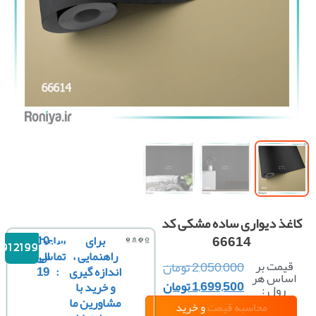
غذ دیواری ساده مشکی کد
66614
برای
ساعت
10
09121996816
راهنمایی ،
تماس
الی
قیمت بر
2,050,000
تومان
اندازه گیری
:
19
ساس هر
1,699,500
تومان
و خرید با
رول :
مشاورین ما
محاسبه قیمت
و خرید