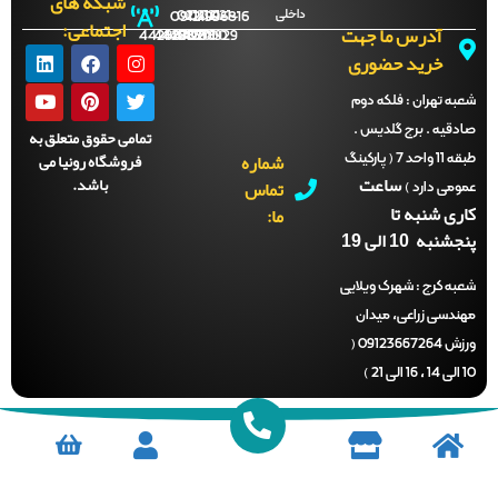
شبکه های
داخلی
09121996816
021-
021-
021-
021-
اجتماعی:
آدرس ما جهت
44288702
44288701
44288700
44288929
خرید حضوری
ه تهران :
فلکه دوم
قیه . برج گلدیس .
تمامی حقوق متعلق به
شماره
فروشگاه رونیا می
طبقه 11 واحد 7 ( پارکینگ
ساعت
باشد.
تماس
می دارد )
ری شنبه تا
ما:
نبه 10 الی 19
ه کرج :
شهرک ویلایی
دسی زراعی، میدان
ورزش 09123667264 (