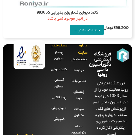
کاغذ دیواری گلدار برای پذیرایی کد 9936
در انبار موجود نمی باشد
398,2
تومان
جزئیات بیشتر ...
درباره
دسته بندی
فروشگاه
پوستر
سایت
اینترنتی
دیواری
صفحه‌ اصلی
دکوراسیون
داخلی
کاغذ دیواری
درباره ما
رونیا
آسمان
فروشگاه اینترنتی
تماس با ما
مجازی
نیا فعالیت خود را از
راهنمای
سال 1383 در زمینه
پرده فانتزی
خرید
وراسیون داخلی اعم
ز پوشش های کف ،
دیوار پوش
سوالات
قف ، دیوار و پنجره
متداول
ه صورت حضوری و
کفپوش
ینترنتی آغاز کرده
مجله
است.
دکوراسیون