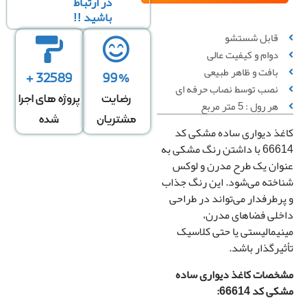
در ارتباط
باشید !!
قابل شستشو
دوام و کیفیت عالی
بافت و ظاهر طبیعی
محاسبه بر
محاسبه بر
محاسبه بر
32589 +
99%
نصب توسط نصاب حرفه ای
ساس تعداد
اساس متراژ
اساس متراژ
رضایت
پروژه های اجرا
هر رول : 5 متر مربع
رول
دیوار
منزل
مشتریان
شده
غذ دیواری ساده مشکی کد
66614 با داشتن رنگ مشکی به
تعداد رول
وان یک طرح مدرن و لوکس
اخته می‌شود. این رنگ جذاب
پرطرفدار می‌تواند در طراحی
خلی فضاهای مدرن،
قیمت کل
نیمالیستی یا حتی کلاسیک
0
تومان
ثیرگذار باشد.
خصات کاغذ دیواری ساده
رزرو
ی کد 66614:
نصب
*