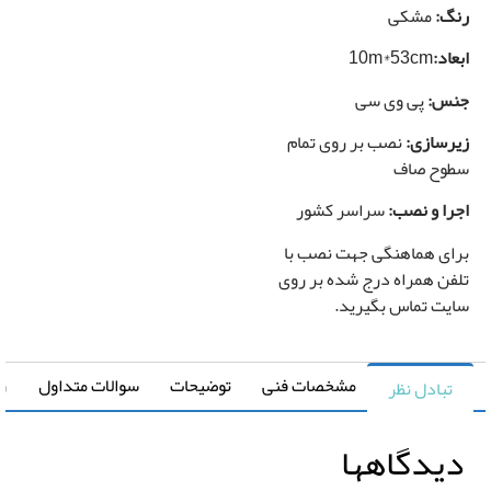
گ:
مشکی
کاغذ
دیواری
اد:
10m*53cm
س:
پی وی سی
رسازی:
نصب بر روی تمام
وح صاف
را و نصب:
سراسر کشور
ای هماهنگی جهت نصب با
فن همراه درج شده بر روی
یت تماس بگیرید.
مشخصات فنی
توضیحات
سوالات متداول
راهنما
تبادل نظر
یدگاهها