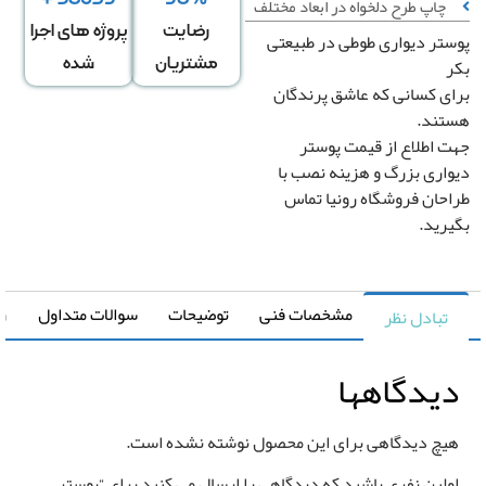
چاپ طرح دلخواه در ابعاد مختلف
رضایت
پروژه های اجرا
تر دیواری طوطی در طبیعتی
عرض
ارتفاع
↕
*
مشتریان
شده
دیوار
دیوار
ی کسانی که عاشق پرندگان
تند.
 اطلاع از قیمت پوستر
دگی در عرض
کشیدگی در ارتفاع
+
-
+
اری بزرگ و هزینه نصب با
حان فروشگاه رونیا تماس
رید.
تغییر سایز توسط طراح
صویر سیاه و سفید
رونیا
صویر چپ به راست
مشخصات فنی
توضیحات
سوالات متداول
راهنما
تبادل نظر
یدگاهها
یچ دیدگاهی برای این محصول نوشته نشده است.
قیمت کل
مساحت
ولین نفری باشید که دیدگاهی را ارسال می کنید برای “پوستر