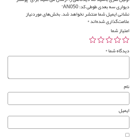
واری سه بعدی طوطی کد: AN050”
0
تومان
0 متر مربع
شانی ایمیل شما منتشر نخواهد شد.
بخش‌های موردنیاز
لامت‌گذاری شده‌اند
*
متیاز شما
یدگاه شما
*
رزرو
صب
*
وستر
واری
ام
یمیل
*