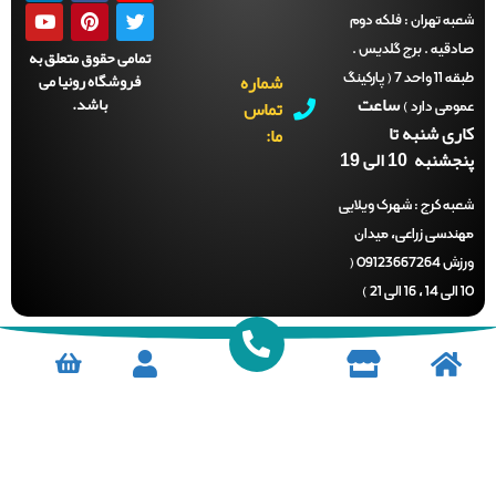
ه تهران :
فلکه دوم
دقیه . برج گلدیس .
تمامی حقوق متعلق به
شماره
فروشگاه رونیا می
طبقه 11 واحد 7 ( پارکینگ
ساعت
باشد.
تماس
می دارد )
ری شنبه تا
ما:
نبه 10 الی 19
ه کرج :
شهرک ویلایی
ندسی زراعی، میدان
ورزش 09123667264 (
)