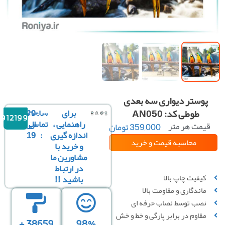
پوستر دیواری سه بعدی
طوطی کد: AN050
برای
ساعت
10
09121996816
راهنمایی ،
تماس
الی
یمت هر متر
359,000
تومان
مربع :
اندازه گیری
:
19
محاسبه قیمت
و خرید
و خرید با
مشاورین ما
سفارشی سازی تصویر
در ارتباط
کیفیت چاپ بالا
باشید !!
ماندگاری و مقاومت بالا
نصب توسط نصاب حرفه ای
مقاوم در برابر پارگی و خط‌ و خش
38659 +
98%