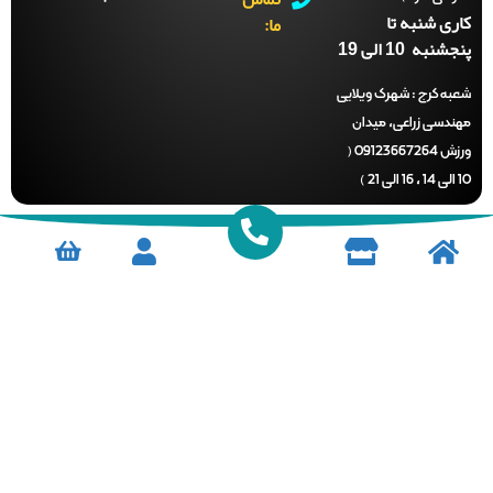
ری شنبه تا
ما:
نبه 10 الی 19
ه کرج :
شهرک ویلایی
ندسی زراعی، میدان
ورزش 09123667264 (
)