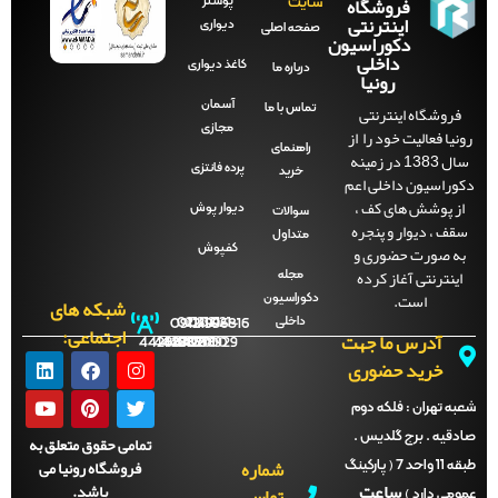
فروشگاه
پوستر
سایت
اینترنتی
دیواری
صفحه‌ اصلی
دکوراسیون
داخلی
کاغذ دیواری
درباره ما
رونیا
آسمان
فروشگاه اینترنتی
تماس با ما
مجازی
نیا فعالیت خود را از
راهنمای
سال 1383 در زمینه
پرده فانتزی
خرید
وراسیون داخلی اعم
ز پوشش های کف ،
دیوار پوش
سوالات
قف ، دیوار و پنجره
متداول
ه صورت حضوری و
کفپوش
اینترنتی آغاز کرده
مجله
است.
دکوراسیون
شبکه های
داخلی
09121996816
021-
021-
021-
021-
اجتماعی:
آدرس ما جهت
44288702
44288701
44288700
44288929
خرید حضوری
ه تهران :
فلکه دوم
دقیه . برج گلدیس .
تمامی حقوق متعلق به
شماره
فروشگاه رونیا می
طبقه 11 واحد 7 ( پارکینگ
ساعت
باشد.
تماس
می دارد )