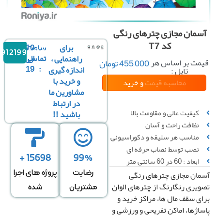
مان مجازی چترهای رنگی
کد T7
برای
ساعت
10
09121996816
تماس
الی
راهنمایی ،
مت بر اساس هر
455,000
تومان
19
:
اندازه گیری
تایل :
و خرید با
محاسبه قیمت
و خرید
مشاورین ما
در ارتباط
کیفیت عالی و مقاومت بالا
باشید !!
نظافت راحت و آسان
↔
عرض سقف
*
↕
طول سقف
مناسب هر سلیقه و دکوراسیونی
نصب توسط نصاب حرفه ای
0 عدد تایل در عرض
0 عدد تایل در طول
15698 +
99%
ابعاد : 60 در 60 سانتی متر
رضایت
پروژه های اجرا
ان مجازی چترهای رنگی
قیمت کل
تعداد تایل
یری رنگارنگ از چترهای الوان
مشتریان
شده
ی سقف مال ها، مراکز خرید و
0
تومان
0
اژها، اماکن تفریحی و ورزشی و