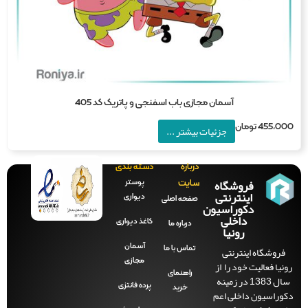
آسمان مجازی باب اسفنجی و پاتریک کد 405
455,0
تومان
جزئیات بیشتر ...
درباره
دسته بندی
فروشگاه
پوستر
سایت
اینترنتی
دیواری
صفحه‌ اصلی
دکوراسیون
داخلی
کاغذ دیواری
درباره ما
رونیا
آسمان
فروشگاه اینترنتی
تماس با ما
مجازی
نیا فعالیت خود را از
راهنمای
سال 1383 در زمینه
پرده فانتزی
خرید
وراسیون داخلی اعم