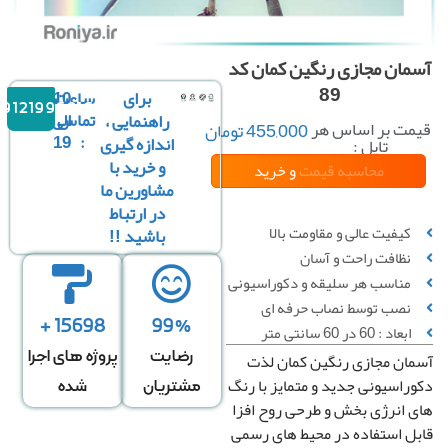
مان مجازی رنگین کمان کد
89
برای
ساعت
10
09121996816
تماس
الی
راهنمایی ،
مت بر اساس هر
455,000
تومان
19
:
اندازه گیری
تایل :
و خرید با
محاسبه قیمت
و خرید
مشاورین ما
در ارتباط
کیفیت عالی و مقاومت بالا
باشید !!
نظافت راحت و آسان
↔
عرض سقف
*
↕
طول سقف
مناسب هر سلیقه و دکوراسیونی
نصب توسط نصاب حرفه ای
0 عدد تایل در عرض
0 عدد تایل در طول
15698 +
99%
ابعاد : 60 در 60 سانتی متر
رضایت
پروژه های اجرا
ان مجازی رنگین کمان لذت
قیمت کل
تعداد تایل
راسیونی جدید و متمایز با رنگ
مشتریان
شده
 انرژی بخش و طرحی روح افزا
0
تومان
0
ل استفاده در محیط های رسمی