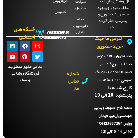
ز پوشش های کف ،
دیوار پوش
سوالات
قف ، دیوار و پنجره
متداول
ه صورت حضوری و
کفپوش
اینترنتی آغاز کرده
مجله
است.
دکوراسیون
شبکه های
داخلی
09121996816
021-
021-
021-
021-
اجتماعی:
آدرس ما جهت
44288702
44288701
44288700
44288929
خرید حضوری
ه تهران :
فلکه دوم
دقیه . برج گلدیس .
تمامی حقوق متعلق به
شماره
فروشگاه رونیا می
طبقه 11 واحد 7 ( پارکینگ
ساعت
باشد.
تماس
می دارد )
ری شنبه تا
ما:
نبه 10 الی 19
ه کرج :
شهرک ویلایی
ندسی زراعی، میدان
ورزش 09123667264 (
)