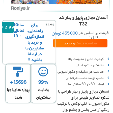
مان مجازی پاییز و بهار کد
T32
برای
ساعت
10
09121996816
تماس
الی
راهنمایی ،
مت بر اساس هر
455,000
تومان
19
:
اندازه گیری
تایل :
و خرید با
محاسبه قیمت
و خرید
مشاورین ما
در ارتباط
کیفیت عالی و مقاومت بالا
باشید !!
نظافت راحت و آسان
↔
عرض سقف
*
↕
طول سقف
مناسب هر سلیقه و دکوراسیونی
نصب توسط نصاب حرفه ای
0 عدد تایل در عرض
0 عدد تایل در طول
15698 +
99%
ابعاد : 60 در 60 سانتی متر
رضایت
پروژه های اجرا
ان مجازی پاییز و بهار طراحی با
قیمت کل
تعداد تایل
ه تصاویر طبیعی برای
مشتریان
شده
راسیون داخلی لوکس با ترکیب
0
تومان
0
ی آرامش بخش و چشم نواز