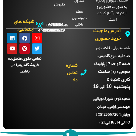
متداول
ه صورت حضوری و
کفپوش
اینترنتی آغاز کرده
مجله
است.
دکوراسیون
شبکه های
داخلی
09121996816
021-
021-
021-
021-
اجتماعی:
آدرس ما جهت
44288702
44288701
44288700
44288929
خرید حضوری
ه تهران :
فلکه دوم
دقیه . برج گلدیس .
تمامی حقوق متعلق به
شماره
فروشگاه رونیا می
طبقه 11 واحد 7 ( پارکینگ
ساعت
باشد.
تماس
می دارد )
ری شنبه تا
ما:
نبه 10 الی 19
ه کرج :
شهرک ویلایی
ندسی زراعی، میدان
ورزش 09123667264 (
)