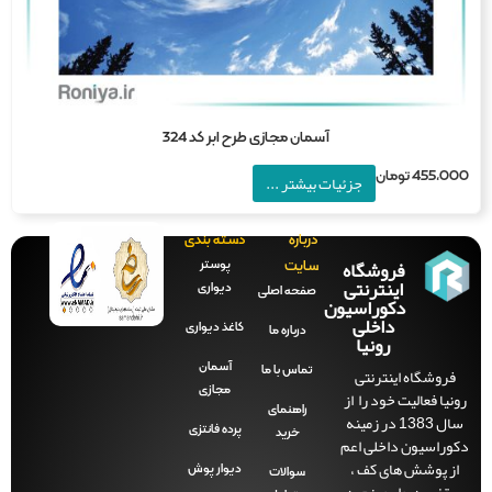
آسمان مجازی طرح ابر کد 324
455,0
تومان
جزئیات بیشتر ...
درباره
دسته بندی
فروشگاه
پوستر
سایت
اینترنتی
دیواری
صفحه‌ اصلی
دکوراسیون
داخلی
کاغذ دیواری
درباره ما
رونیا
آسمان
فروشگاه اینترنتی
تماس با ما
مجازی
نیا فعالیت خود را از
راهنمای
سال 1383 در زمینه
پرده فانتزی
خرید
وراسیون داخلی اعم
ز پوشش های کف ،
دیوار پوش
سوالات
قف ، دیوار و پنجره