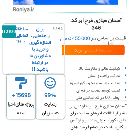
آسمان مجازی طرح ابر کد
346
برای
ساعت
10
09121996816
تماس
الی
راهنمایی ،
مت بر اساس هر
455,000
تومان
19
:
اندازه گیری
تایل :
و خرید با
محاسبه قیمت
و خرید
مشاورین ما
در ارتباط
کیفیت عالی و مقاومت بالا
باشید !!
نظافت راحت و آسان
↔
عرض سقف
*
↕
طول سقف
مناسب هر سلیقه و دکوراسیونی
نصب توسط نصاب حرفه ای
0 عدد تایل در عرض
0 عدد تایل در طول
15698 +
99%
ابعاد : 60 در 60 سانتی متر
رضایت
پروژه های اجرا
ان مجازی طرح ابر جلوه ای بی
قیمت کل
تعداد تایل
ر از لطافت ابرهای سفید برای
مشتریان
شده
 دکوراسیونی متمایز و لوکس
0
تومان
0
ان ساخت در تمام فرمت های