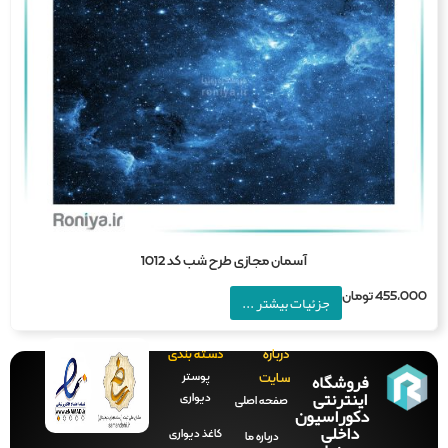
آسمان مجازی طرح شب کد 1012
455,0
تومان
جزئیات بیشتر ...
درباره
دسته بندی
فروشگاه
پوستر
سایت
اینترنتی
دیواری
صفحه‌ اصلی
دکوراسیون
داخلی
کاغذ دیواری
درباره ما