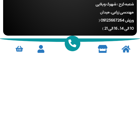
ه کرج :
شهرک ویلایی
ندسی زراعی، میدان
ورزش 09123667264 (
)