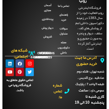
رونیا
آسمان
فروشگاه اینترنتی
تماس با ما
مجازی
نیا فعالیت خود را از
راهنمای
سال 1383 در زمینه
پرده فانتزی
خرید
وراسیون داخلی اعم
ز پوشش های کف ،
دیوار پوش
سوالات
قف ، دیوار و پنجره
متداول
ه صورت حضوری و
کفپوش
اینترنتی آغاز کرده
مجله
است.
دکوراسیون
شبکه های
داخلی
09121996816
021-
021-
021-
021-
اجتماعی:
آدرس ما جهت
44288702
44288701
44288700
44288929
خرید حضوری
ه تهران :
فلکه دوم
دقیه . برج گلدیس .
تمامی حقوق متعلق به
شماره
فروشگاه رونیا می
طبقه 11 واحد 7 ( پارکینگ
ساعت
باشد.
تماس
می دارد )
ری شنبه تا
ما:
نبه 10 الی 19