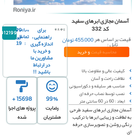
سمان مجازی ابرهای سفید
کد 332
برای
ساعت
10
09121996816
تماس
الی
راهنمایی ،
مت بر اساس هر
455,000
تومان
19
:
اندازه گیری
تایل :
و خرید با
محاسبه قیمت
و خرید
مشاورین ما
در ارتباط
کیفیت عالی و مقاومت بالا
باشید !!
نظافت راحت و آسان
↔
عرض سقف
*
↕
طول سقف
مناسب هر سلیقه و دکوراسیونی
نصب توسط نصاب حرفه ای
0 عدد تایل در عرض
0 عدد تایل در طول
15698 +
99%
ابعاد : 60 در 60 سانتی متر
رضایت
پروژه های اجرا
ان مجازی ابرهای سفید طرحی
قیمت کل
تعداد تایل
لطافت و زیبایی ابرها با ترکیب
مشتریان
شده
ی روشن و تصویرسازی حرفه
0
تومان
0