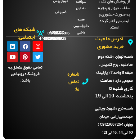
ز پوشش های کف ،
دیوار پوش
سوالات
قف ، دیوار و پنجره
متداول
ه صورت حضوری و
کفپوش
اینترنتی آغاز کرده
مجله
است.
دکوراسیون
شبکه های
داخلی
09121996816
021-
021-
021-
021-
اجتماعی:
آدرس ما جهت
44288702
44288701
44288700
44288929
خرید حضوری
ه تهران :
فلکه دوم
دقیه . برج گلدیس .
تمامی حقوق متعلق به
شماره
فروشگاه رونیا می
طبقه 11 واحد 7 ( پارکینگ
ساعت
باشد.
تماس
می دارد )
ری شنبه تا
ما:
نبه 10 الی 19
ه کرج :
شهرک ویلایی
ندسی زراعی، میدان
ورزش 09123667264 (
)