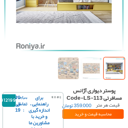
پوستر دیواری آژانس
فرتی Code-LS-113
برای
ساعت
10
09121996816
راهنمایی ،
تماس
الی
یمت هر متر
359,000
تومان
مربع :
اندازه گیری
:
19
محاسبه قیمت
و خرید
و خرید با
مشاورین ما
سفارشی سازی تصویر