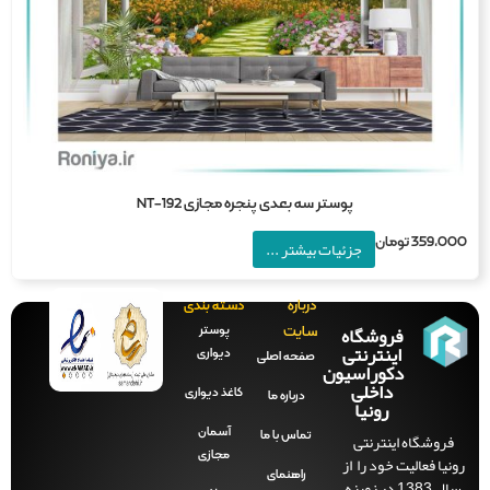
پوستر سه بعدی پنجره مجازی NT-192
359,0
تومان
جزئیات بیشتر ...
درباره
دسته بندی
فروشگاه
پوستر
سایت
اینترنتی
دیواری
صفحه‌ اصلی
دکوراسیون
داخلی
کاغذ دیواری
درباره ما
رونیا
آسمان
فروشگاه اینترنتی
تماس با ما
مجازی
نیا فعالیت خود را از
راهنمای
سال 1383 در زمینه