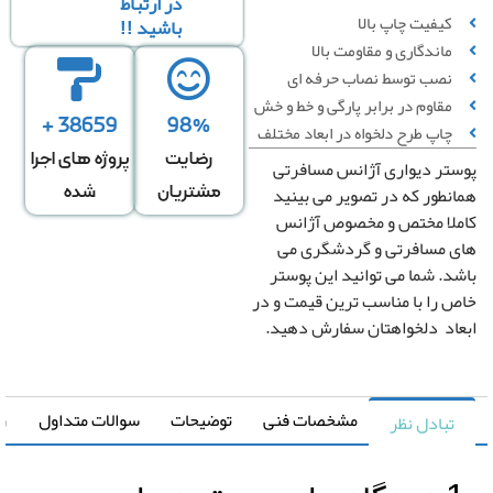
در ارتباط
کیفیت چاپ بالا
باشید !!
ماندگاری و مقاومت بالا
نصب توسط نصاب حرفه ای
مقاوم در برابر پارگی و خط‌ و خش
38659 +
98%
چاپ طرح دلخواه در ابعاد مختلف
رضایت
پروژه های اجرا
تر دیواری آژانس مسافرتی
عرض
ارتفاع
↕
*
نطور که در تصویر می بینید
مشتریان
شده
دیوار
دیوار
لا مختص و مخصوص آژانس
 مسافرتی و گردشگری می
د. شما می توانید این پوستر
دگی در عرض
کشیدگی در ارتفاع
+
-
+
 را با مناسب ترین قیمت و در
اد دلخواهتان سفارش دهید.
تغییر سایز توسط طراح
صویر سیاه و سفید
رونیا
مشخصات فنی
توضیحات
سوالات متداول
راهنما
تبادل نظر
صویر چپ به راست