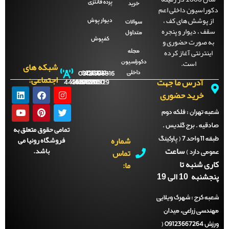
پرده فانتزی
خرید
وراسیون داخلی اعم
ز پوشش های کف ،
دیوار پوش
سوالات
قف ، دیوار و پنجره
متداول
ه صورت حضوری و
کفپوش
اینترنتی آغاز کرده
مجله
است.
دکوراسیون
شبکه های
داخلی
09121996816
021-
021-
021-
021-
اجتماعی:
آدرس ما جهت
44288702
44288701
44288700
44288929
خرید حضوری
ه تهران :
فلکه دوم
دقیه . برج گلدیس .
تمامی حقوق متعلق به
شماره
فروشگاه رونیا می
طبقه 11 واحد 7 ( پارکینگ
ساعت
باشد.
تماس
می دارد )
ری شنبه تا
ما:
نبه 10 الی 19
ه کرج :
شهرک ویلایی
ندسی زراعی، میدان
ورزش 09123667264 (