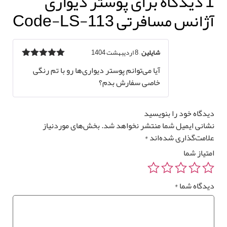
گاه برای
پوستر دیواری
ژانس مسافرتی Code-LS-113
قیمت کل
شایلین
–
8 اردیبهشت 1404
مساحت
نمره
5
از 5
آیا می‌توانم پوستر دیواری‌ها رو با تم رنگی
0
تومان
0 متر مربع
خاصی سفارش بدم؟
یدگاه خود را بنویسید
شانی ایمیل شما منتشر نخواهد شد.
بخش‌های موردنیاز
لامت‌گذاری شده‌اند
*
رزرو
متیاز شما
صب
*
وستر
واری
یدگاه شما
*