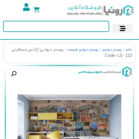
تجهیزات استخر
آسمان مجازی
پوستر دیواری
کاغذ دیواری
/
/
/ پوستر دیواری آژانس مسافرتی
نه
پوستر دیواری
پوستر دیواری طبیعت
Code-LS-1