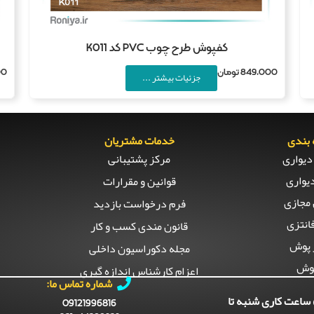
کفپوش طرح چوب PVC کد K011
849,000
تومان
00
جزئیات بیشتر ...
بندی
خدمات مشتریان
دیواری
مرکز پشتیبانی
یواری
قوانین و مقرارات
مجازی
فرم درخواست بازدید
انتزی
قانون مندی کسب و کار
 پوش
مجله دکوراسیون داخلی
وش
اعزام کارشناس اندازه گیری
شماره تماس ما:
ساعت کاری شنبه تا
09121996816