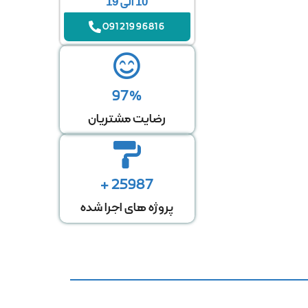
10 الی 19
09121996816
97%
رضایت مشتریان
25987 +
پروژه های اجرا شده