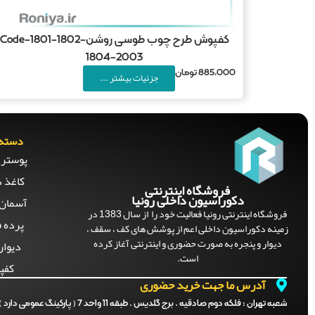
کفپوش طرح چوب طوسی روشنCode-1801-1802-
1804-2003
885,000
تومان
جزئیات بیشتر ...
دسته 
پوستر 
کاغذ د
فروشگاه اینترنتی
دکوراسیون داخلی رونیا
آسمان 
فروشگاه اینترنتی رونیا فعالیت خود را از سال 1383 در
پرده ف
زمینه دکوراسیون داخلی اعم از پوشش های کف ، سقف ،
دیوار و پنجره به صورت حضوری و اینترنتی آغاز کرده
دیوار
است.
کفپ
آدرس ما جهت خرید حضوری
شعبه تهران :
فلکه دوم صادقیه . برج گلدیس . طبقه 11 واحد 7 ( پارکینگ عمومی دارد )