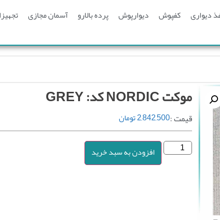
ذ دیواری
کفپوش
دیوارپوش
پرده بالارو
آسمان مجازی
تجهیزا
موکت NORDIC کد: GREY
قیمت :
2,842,500
تومان
افزودن به سبد خرید