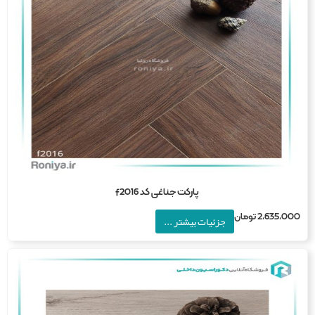
پارکت جناغی کد f2016
2,635,0
تومان
جزئیات بیشتر ...