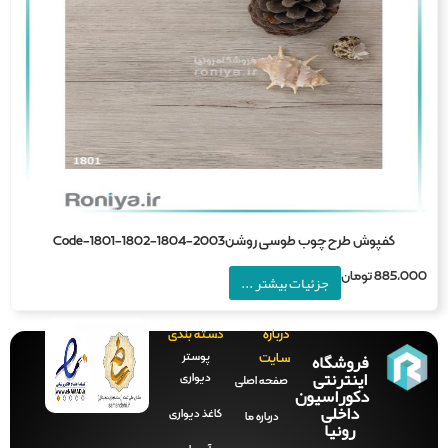
کفپوش طرح چوب طوسی روشنCode-1801-1802-1804-2003
885,0
تومان
جزئیات بیشتر ...
درباره
دسته بندی
فروشگاه
پوستر
سایت
اینترنتی
دیواری
صفحه‌ اصلی
دکوراسیون
داخلی
کاغذ دیواری
درباره ما
رونیا