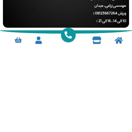
دسی زراعی، میدان
ورزش 09123667264 (