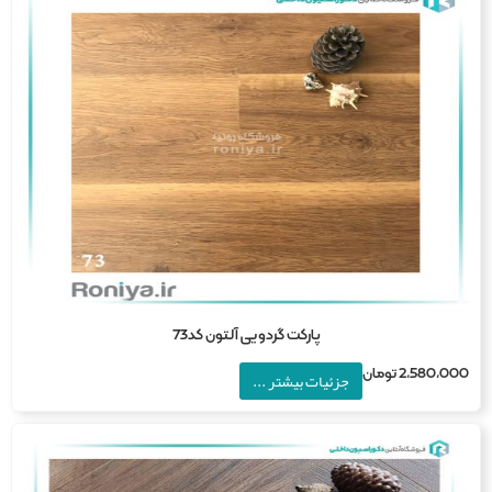
پارکت گردویی آلتون کد73
2,580,0
تومان
جزئیات بیشتر ...