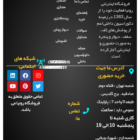
آسمان
فروشگاه اینترنتی
تماس با ما
مجازی
نیا فعالیت خود را از
راهنمای
سال 1383 در زمینه
پرده فانتزی
خرید
راسیون داخلی اعم
ز پوشش های کف ،
دیوار پوش
سوالات
ف ، دیوار و پنجره
متداول
ه صورت حضوری و
کفپوش
ینترنتی آغاز کرده
مجله
است.
دکوراسیون
شبکه های
داخلی
09121996816
021-
021-
021-
021-
اجتماعی:
آدرس ما جهت
44288702
44288701
44288700
44288929
خرید حضوری
ه تهران :
فلکه دوم
قیه . برج گلدیس .
تمامی حقوق متعلق به
شماره
فروشگاه رونیا می
طبقه 11 واحد 7 ( پارکینگ
ساعت
باشد.
تماس
می دارد )
ی شنبه تا
ما:
نبه 10 الی 19
ه کرج :
شهرک ویلایی