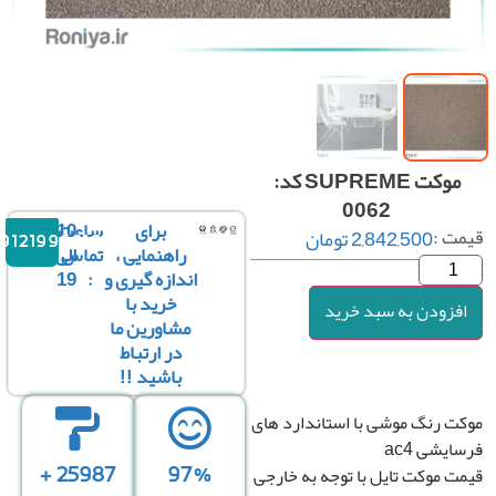
موکت SUPREME کد:
0062
برای
ساعت
10
ت :
2,842,500
تومان
09121996816
راهنمایی ،
تماس
الی
اندازه گیری و
:
19
خرید با
فزودن به سبد خرید
مشاورین ما
در ارتباط
باشید !!
 رنگ موشی با استاندارد های
یشی ac4
 موکت تایل با توجه به خارجی
25987 +
97%