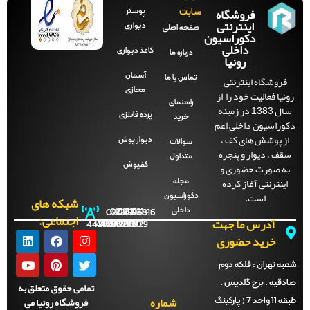
فروشگاه
پوستر
سایت
اینترنتی
دیواری
صفحه‌ اصلی
دکوراسیون
داخلی
کاغذ دیواری
درباره ما
رونیا
آسمان
فروشگاه اینترنتی
تماس با ما
مجازی
نیا فعالیت خود را از
راهنمای
سال 1383 در زمینه
پرده فانتزی
خرید
وراسیون داخلی اعم
ز پوشش های کف ،
دیوار پوش
سوالات
قف ، دیوار و پنجره
متداول
ه صورت حضوری و
کفپوش
اینترنتی آغاز کرده
مجله
است.
دکوراسیون
شبکه های
داخلی
09121996816
021-
021-
021-
021-
اجتماعی:
آدرس ما جهت
44288702
44288701
44288700
44288929
خرید حضوری
ه تهران :
فلکه دوم
دقیه . برج گلدیس .
تمامی حقوق متعلق به
شماره
فروشگاه رونیا می
طبقه 11 واحد 7 ( پارکینگ