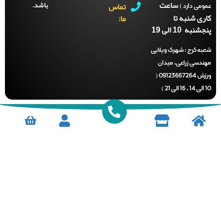
ساعت
باشد.
تماس
می دارد )
ری شنبه تا
ما:
نبه 10 الی 19
ه کرج :
شهرک ویلایی
ندسی زراعی، میدان
ورزش 09123667264 (
)