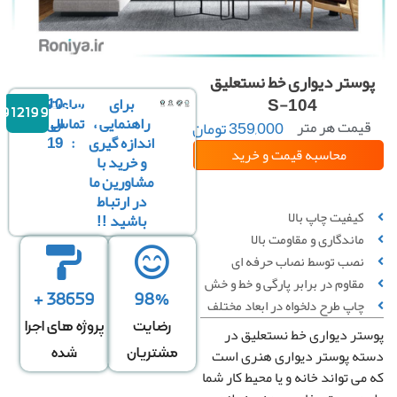
وستر دیواری خط نستعلیق
S-104
برای
ساعت
10
09121996816
راهنمایی ،
تماس
الی
یمت هر متر
359,000
تومان
مربع :
اندازه گیری
:
19
محاسبه قیمت
و خرید
و خرید با
مشاورین ما
سفارشی سازی تصویر
در ارتباط
کیفیت چاپ بالا
باشید !!
ماندگاری و مقاومت بالا
نصب توسط نصاب حرفه ای
مقاوم در برابر پارگی و خط‌ و خش
38659 +
98%
چاپ طرح دلخواه در ابعاد مختلف
رضایت
پروژه های اجرا
تر دیواری خط نستعلیق در
عرض
ارتفاع
↕
*
ه پوستر دیواری هنری است
مشتریان
شده
دیوار
دیوار
می تواند خانه و یا محیط کار شما