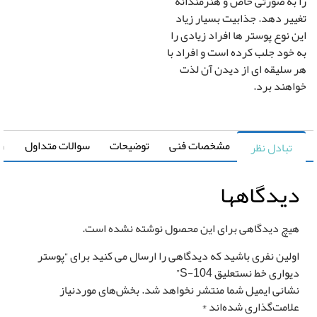
به صورتی خاص و هنرمندانه
یر دهد. جذابیت بسیار زیاد
دگی در عرض
کشیدگی در ارتفاع
+
-
+
 نوع پوستر ها افراد زیادی را
خود جلب کرده است و افراد با
سلیقه ای از دیدن آن لذت
تغییر سایز توسط طراح
صویر سیاه و سفید
هند برد.
رونیا
صویر چپ به راست
مشخصات فنی
توضیحات
سوالات متداول
راهنما
تبادل نظر
یدگاهها
یچ دیدگاهی برای این محصول نوشته نشده است.
قیمت کل
مساحت
ولین نفری باشید که دیدگاهی را ارسال می کنید برای “پوستر
0
تومان
0 متر مربع
واری خط نستعلیق S-104”
شانی ایمیل شما منتشر نخواهد شد.
بخش‌های موردنیاز
لامت‌گذاری شده‌اند
*