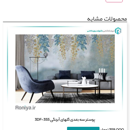
صولات مشابه
پوستر سه بعدی گلهای آبرنگی 3DF-355
359,0
تومان