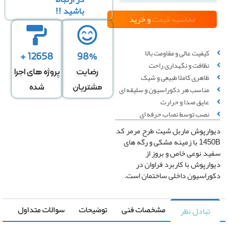
باشید !!
محاسبه قیمت
و خرید
کیفیت عالی و مقاومت بالا
12658 +
98%
محاسبه بر
محاسبه
نظافت و نگهداری راحت
اساس تعداد پنل
تعداد دیوارپوش
رضایت
پروژه های اجرا
ظاهری کاملا طبیعی و شیک
دیوارپوش توپر
توپر مورد نیاز بر
مشتریان
شده
مناسب هر دکوراسیون و سلیقه ای
(PVC) 20 *
اساس عرض دیوار
عایق صدا و حرارت
280(cm)
نصب توسط نصاب حرفه ای
ارپوش ماربل شیت طرح مرمر کد
1450B با زمینه مشکی و رگه های
د نوعی خاص و بروز از
ارپوش با کاربرد فراوان در
راسیون داخلی ساختمان است.
قیمت کل
0
تومان
مشخصات فنی
توضیحات
سوالات متداول
تبادل نظر