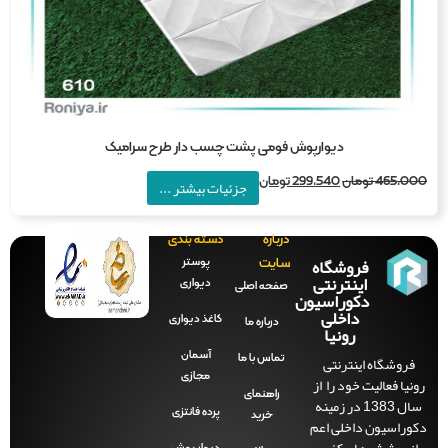
دیوارپوش فومی پشت چسب دار طرح سرامیک
465,0
تومان
299,540
تومان
جزئیات بیشتر ...
درباره
دسته بندی
فروشگاه
پوستر
سایت
اینترنتی
دیواری
صفحه‌ اصلی
دکوراسیون
داخلی
کاغذ دیواری
درباره ما
رونیا
آسمان
فروشگاه اینترنتی
تماس با ما
مجازی
نیا فعالیت خود را از
راهنمای
سال 1383 در زمینه
پرده فانتزی
خرید
وراسیون داخلی اعم