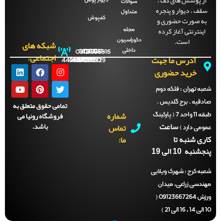
ز پوشش های کف ،
دیوار پوش
سوالات
قف ، دیوار و پنجره
متداول
ه صورت حضوری و
کفپوش
اینترنتی آغاز کرده
مجله
است.
دکوراسیون
شبکه های
داخلی
09121996816
021-
021-
021-
021-
اجتماعی:
آدرس ما جهت
44288702
44288701
44288700
44288929
خرید حضوری
ه تهران :
فلکه دوم
دقیه . برج گلدیس .
تمامی حقوق متعلق به
شماره
فروشگاه رونیا می
طبقه 11 واحد 7 ( پارکینگ
ساعت
باشد.
تماس
می دارد )
ری شنبه تا
ما:
نبه 10 الی 19
ه کرج :
شهرک ویلایی
ندسی زراعی، میدان
ورزش 09123667264 (
)