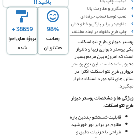
کیفیت چاپ بالا
باشید !!
ماندگاری و مقاومت بالا
نصب توسط نصاب حرفه ای
مقاوم در برابر پارگی و خط‌ و خش
38659 +
98%
چاپ طرح دلخواه در ابعاد مختلف
رضایت
پروژه های اجرا
عرض
ارتفاع
تر دیواری طرح تتو اسکلت
↕
*
دیوار
دیوار
 پوستر دیواری زیبا و دلنواز
مشتریان
شده
 که امروزه بین مردم بسیار
وب شده است. این نوع پوستر
دگی در عرض
کشیدگی در ارتفاع
اری طرح تتو اسکلت اکثرا در
+
-
+
ن های تاتو مورد استفاده قرار
یرد.
تغییر سایز توسط طراح
صویر سیاه و سفید
گی ها و مشخصات پوستر دیوار
رونیا
 تتو اسکلت:
صویر چپ به راست
قابلیت شستشو چندین باره
مقاوم در برابر نور خورشید
طراحی با جزئیات دقیق و