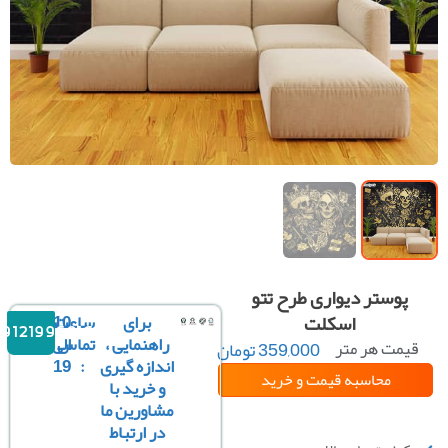
پوستر دیواری طرح تتو
اسکلت
برای
ساعت
10
09121996816
راهنمایی ،
تماس
الی
یمت هر متر
359,000
تومان
مربع :
اندازه گیری
:
19
محاسبه قیمت
و خرید
و خرید با
مشاورین ما
سفارشی سازی تصویر
در ارتباط