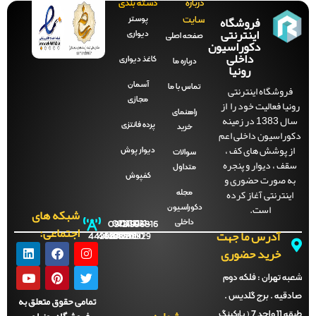
درباره
دسته بندی
فروشگاه
پوستر
سایت
اینترنتی
دیواری
صفحه‌ اصلی
دکوراسیون
داخلی
کاغذ دیواری
درباره ما
رونیا
آسمان
فروشگاه اینترنتی
تماس با ما
مجازی
نیا فعالیت خود را از
راهنمای
سال 1383 در زمینه
پرده فانتزی
خرید
وراسیون داخلی اعم
ز پوشش های کف ،
دیوار پوش
سوالات
قف ، دیوار و پنجره
متداول
ه صورت حضوری و
کفپوش
اینترنتی آغاز کرده
مجله
است.
دکوراسیون
شبکه های
داخلی
09121996816
021-
021-
021-
021-
اجتماعی:
آدرس ما جهت
44288702
44288701
44288700
44288929
خرید حضوری
ه تهران :
فلکه دوم
دقیه . برج گلدیس .
تمامی حقوق متعلق به
فروشگاه رونیا می
طبقه 11 واحد 7 ( پارکینگ