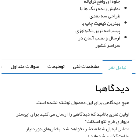
جلوه ای واقع‌گرایانه
نمایش زنده رنگ ها با
طراحی سه بعدی
قیمت کل
بهترین کیفیت چاپ با
مساحت
پیشرفته ترین تکنولوژی
0
تومان
0 متر مربع
ارسال و نصب آسان در
سراسر کشور
مشخصات فنی
توضیحات
سوالات متداول
راهنما
تبادل نظر
رزرو
یدگاهها
صب
*
وستر
واری
یچ دیدگاهی برای این محصول نوشته نشده است.
ولین نفری باشید که دیدگاهی را ارسال می کنید برای “پوستر
یواری طرح تتو اسکلت”
شانی ایمیل شما منتشر نخواهد شد.
بخش‌های موردنیاز
لامت‌گذاری شده‌اند
*