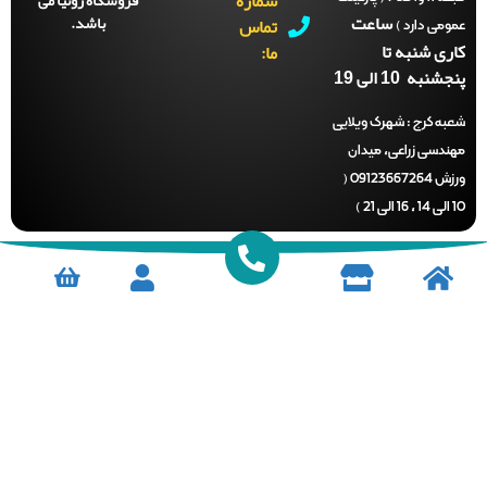
شماره
ساعت
باشد.
تماس
می دارد )
ری شنبه تا
ما:
نبه 10 الی 19
ه کرج :
شهرک ویلایی
ندسی زراعی، میدان
ورزش 09123667264 (
)