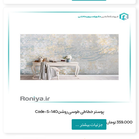
پوستر خطاطی طوسی روشنCode-S-140
359,0
تومان
جزئیات بیشتر ...