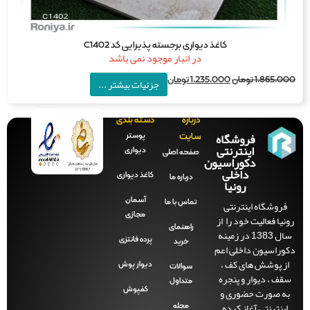
کاغذ دیواری برجسته پذیرایی کد C1402
در انبار موجود نمی باشد
1,865,0
تومان
1,235,000
تومان
جزئیات بیشتر ...
درباره
دسته بندی
فروشگاه
پوستر
سایت
اینترنتی
دیواری
صفحه‌ اصلی
دکوراسیون
داخلی
کاغذ دیواری
درباره ما
رونیا
آسمان
فروشگاه اینترنتی
تماس با ما
مجازی
نیا فعالیت خود را از
راهنمای
سال 1383 در زمینه
پرده فانتزی
خرید
وراسیون داخلی اعم
ز پوشش های کف ،
دیوار پوش
سوالات
قف ، دیوار و پنجره
متداول
ه صورت حضوری و
کفپوش
ینترنتی آغاز کرده
مجله