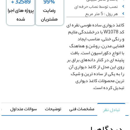
32589 +
99%
نصب توسط نصاب حرفه ای
ساس تعداد
اساس متراژ
اساس متراژ
رضایت
پروژه های اجرا
هر رول : 5 متر مربع
رول
دیوار
منزل
مشتریان
شده
غذ دیواری ساده طوسی نقره ای
کد W1078 با درخشندگی ملایم
تعداد رول
رنگی خنثی، مناسب ایجاد
ایی مدرن، روشن و هماهنگ
 انواع دکوراسیون است. بافت
ینه ای در کنار دانه‌های براق بر
قیمت کل
ی این مدل از کاغذ دیواری آن
0
تومان
 به یکی از ساده ترین و شیک
ین محصولات کاغذ دیواری
رزرو
دیل کرده است.
نصب
*
کاغذ
مشخصات فنی
توضیحات
سوالات متداول
راهنما
تبادل نظر
دیواری
یدگاهها