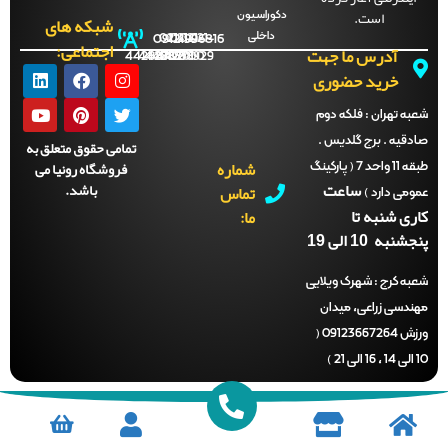
است.
دکوراسیون
شبکه های
داخلی
09121996816
021-
021-
021-
021-
اجتماعی:
آدرس ما جهت
44288702
44288701
44288700
44288929
خرید حضوری
ه تهران :
فلکه دوم
قیه . برج گلدیس .
تمامی حقوق متعلق به
شماره
فروشگاه رونیا می
طبقه 11 واحد 7 ( پارکینگ
ساعت
باشد.
تماس
می دارد )
ری شنبه تا
ما:
نبه 10 الی 19
ه کرج :
شهرک ویلایی
دسی زراعی، میدان
ورزش 09123667264 (