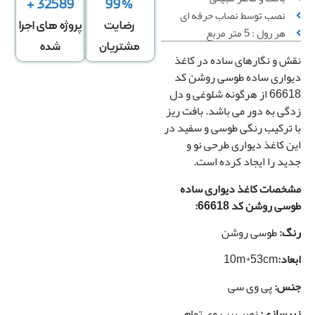
32589 +
99%
نصب توسط نصاب حرفه ای
ساس تعداد
اساس متراژ
اساس متراژ
رضایت
پروژه های اجرا
هر رول : 5 متر مربع
رول
دیوار
منزل
مشتریان
شده
ش و نگارهای ساده در کاغذ
واری ساده طوسی روشن کد
تعداد رول
66618 از هرگونه شلوغی و دل
گی به دور می باشد. بافت ریز
 ترکیب رنگی طوسی و سفید در
ن کاغذ دیواری طرحی نو و
قیمت کل
ید را ایجاد کرده است.
0
تومان
خصات کاغذ دیواری ساده
ی روشن کد 66618:
رزرو
نصب
گ:
طوسی روشن
*
کاغذ
اد:
10m*53cm
دیواری
س:
پی وی سی
رسازی:
نصب بر روی تمام