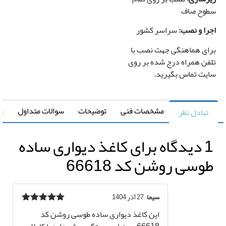
وح صاف
را و نصب:
سراسر کشور
ای هماهنگی جهت نصب با
فن همراه درج شده بر روی
یت تماس بگیرید.
مشخصات فنی
توضیحات
سوالات متداول
راهنما
تبادل نظر
اه برای
کاغذ دیواری ساده
وسی روشن کد 66618
سیما
–
27 آذر 1404
نمره
5
از 5
این کاغذ دیواری ساده طوسی روشن کد