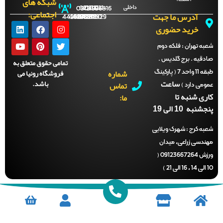
شبکه های
داخلی
09121996816
021-
021-
021-
021-
اجتماعی:
آدرس ما جهت
44288702
44288701
44288700
44288929
خرید حضوری
ه تهران :
فلکه دوم
قیه . برج گلدیس .
تمامی حقوق متعلق به
شماره
فروشگاه رونیا می
طبقه 11 واحد 7 ( پارکینگ
ساعت
باشد.
تماس
می دارد )
ری شنبه تا
ما:
نبه 10 الی 19
ه کرج :
شهرک ویلایی
دسی زراعی، میدان
ورزش 09123667264 (