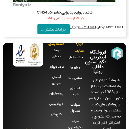
کاغذ دیواری پذیرایی خاص کد C1454
در انبار موجود نمی باشد
1,865,0
تومان
1,235,000
تومان
جزئیات بیشتر ...
درباره
دسته بندی
فروشگاه
پوستر
سایت
اینترنتی
دیواری
صفحه‌ اصلی
دکوراسیون
داخلی
کاغذ دیواری
درباره ما
رونیا
آسمان
فروشگاه اینترنتی
تماس با ما
مجازی
نیا فعالیت خود را از
راهنمای
سال 1383 در زمینه
پرده فانتزی
خرید
وراسیون داخلی اعم
ز پوشش های کف ،
دیوار پوش
سوالات
قف ، دیوار و پنجره
متداول
ه صورت حضوری و
کفپوش
ینترنتی آغاز کرده
مجله
است.
دکوراسیون