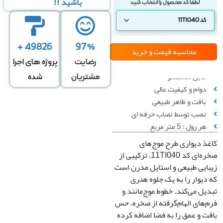
باشید !!
49826 +
97%
محاسبه قیمت
و خرید
رضایت
پروژه های اجرا
قابل شستشو
مشتریان
شده
دوام و کیفیت عالی
بافت و ظاهر طبیعی
سبه بر
محاسبه بر
محاسبه بر
نصب توسط نصاب حرفه ای
س تعداد
اساس متراژ
اساس متراژ
هر رول : 5 متر مربع
رول
دیوار
منزل
 دیواری طرح موج‌های
صخره‌ای کد 11TI040، ترکیبی از
یی طبیعی و استایل مدرن است
تعداد رول
یوار را به یک جلوه هنری
ل می‌کند. خطوط موج‌مانند و
های الهام‌گرفته از صخره، حس
 و عمق را به فضا اضافه کرده
قیمت کل