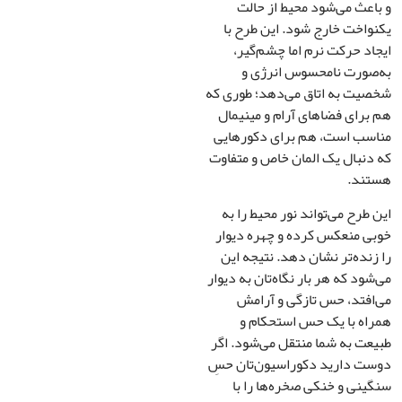
عث می‌شود محیط از حالت
0
تومان
اخت خارج شود. این طرح با
د حرکت نرم اما چشم‌گیر،
رزرو
صورت نامحسوس انرژی و
صب
یت به اتاق می‌دهد؛ طوری که
*
رای فضاهای آرام و مینیمال
اغذ
سب است، هم برای دکورهایی
واری
نبال یک المان خاص و متفاوت
ند.
طرح می‌تواند نور محیط را به
ی منعکس کرده و چهره دیوار
نده‌تر نشان دهد. نتیجه این
ود که هر بار نگاه‌تان به دیوار
فتد، حس تازگی و آرامش
اه با یک حس استحکام و
ت به شما منتقل می‌شود. اگر
ت دارید دکوراسیون‌تان حسِ
نی و خنکی صخره‌ها را با