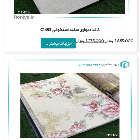
کاغذ دیواری سفید استخوانی C1453
1,865,0
تومان
1,235,000
تومان
جزئیات بیشتر ...