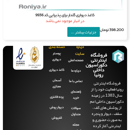
کاغذ دیواری گلدار برای پذیرایی کد 9936
در انبار موجود نمی باشد
398,2
تومان
جزئیات بیشتر ...
درباره
دسته بندی
فروشگاه
پوستر
سایت
اینترنتی
دیواری
صفحه‌ اصلی
دکوراسیون
داخلی
کاغذ دیواری
درباره ما
رونیا
آسمان
فروشگاه اینترنتی
تماس با ما
مجازی
نیا فعالیت خود را از
راهنمای
سال 1383 در زمینه
پرده فانتزی
خرید
راسیون داخلی اعم
ز پوشش های کف ،
دیوار پوش
سوالات
ف ، دیوار و پنجره
متداول
ه صورت حضوری و
کفپوش
ینترنتی آغاز کرده
مجله