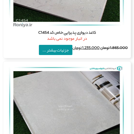
کاغذ دیواری پذیرایی خاص کد C1454
در انبار موجود نمی باشد
1,865,0
تومان
1,235,000
تومان
جزئیات بیشتر ...