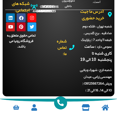
است.
دکوراسیون
شبکه های
داخلی
09121996816
021-
021-
021-
021-
اجتماعی:
آدرس ما جهت
44288702
44288701
44288700
44288929
خرید حضوری
ه تهران :
فلکه دوم
قیه . برج گلدیس .
تمامی حقوق متعلق به
شماره
فروشگاه رونیا می
طبقه 11 واحد 7 ( پارکینگ
ساعت
باشد.
تماس
می دارد )
ی شنبه تا
ما:
نبه 10 الی 19
ه کرج :
شهرک ویلایی
دسی زراعی، میدان
ورزش 09123667264 (