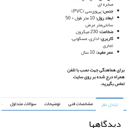
صخره ای
جنس:
پی‌وی‌سی (PVC)
ابعاد رول:
10 متر طول × 50
سانتی‌متر عرض
ضخامت:
230 میکرون
کاربری:
اداری، مسکونی،
تجاری
عمر مفید:
10 سال
ی هماهنگی جهت نصب با تلفن
اه درج شده بر روی سایت
س بگیرید.
مشخصات فنی
توضیحات
سوالات متداول
راهنما
تبادل نظر
یدگاهها