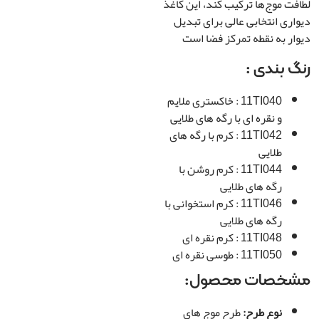
ت موج‌ها ترکیب کند، این کاغذ
ری انتخابی عالی برای تبدیل
ر به نقطه تمرکز فضا است
 بندی :
11TI040 : خاکستری ملایم
و نقره ای با رگه های طلایی
11TI042 : کرم با رگه های
طلایی
11TI044 : کرم روشن با
رگه های طلایی
11TI046 : کرم استخوانی با
رگه های طلایی
11TI048 : کرم نقره ای
11TI050 : طوسی نقره ای
خصات محصول:
نوع طرح:
طرح موج های