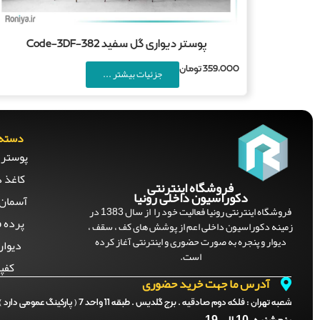
پوستر دیواری گل سفید Code-3DF-382
359,000
تومان
جزئیات بیشتر ...
دسته 
پوستر 
کاغذ د
فروشگاه اینترنتی
دکوراسیون داخلی رونیا
آسمان 
فروشگاه اینترنتی رونیا فعالیت خود را از سال 1383 در
پرده ف
زمینه دکوراسیون داخلی اعم از پوشش های کف ، سقف ،
دیوار و پنجره به صورت حضوری و اینترنتی آغاز کرده
دیوار
است.
کفپ
آدرس ما جهت خرید حضوری
شعبه تهران :
فلکه دوم صادقیه . برج گلدیس . طبقه 11 واحد 7 ( پارکینگ عمومی دارد )