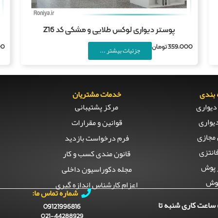
پوستر دیواری لوکس طلایی و مشکی کد Z16
359,000
تومان
00
جزئیات بیشتر ...
بندی
خدمات مشتریان
دیواری
مرکز پشتیبانی
یواری
قوانین و مقرارات
مجازی
فرم درخواست بازدید
انتزی
قانون مندی کسب و کار
 پوش
مجله دکوراسیون داخلی
وش
اعزام کارشناس اندازه گیری
شماره تماس ما:
ساعت کاری شنبه تا
09121996816
021-44288929