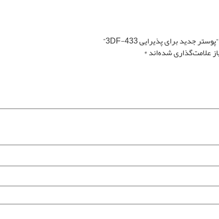
تصویر سیاه و سفید
تغییر سایز توسط طراح رونیا
تصویر چپ به راست
ر جدید برای پذیرایی 3DF-433”
ز علامت‌گذاری شده‌اند
*
قیمت کل
مساحت
0
تومان
0 متر مربع
رزرو نصب پوستر
*
دیواری