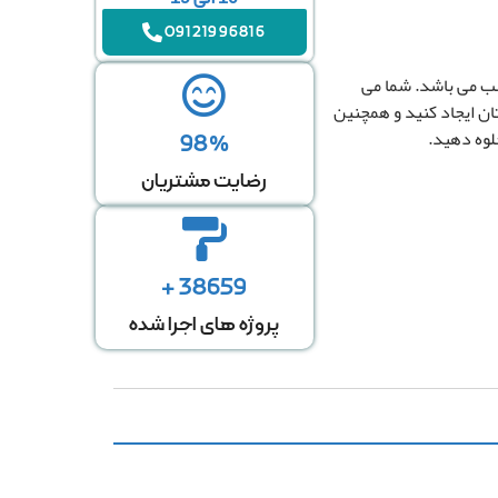
09121996816
سب می باشد. شما می
تان ایجاد کنید و همچنین
جلوه دهید.
98%
رضایت مشتریان
38659 +
پروژه های اجرا شده