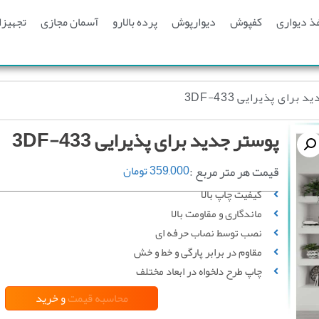
ذ دیواری
کفپوش
دیوارپوش
پرده بالارو
آسمان مجازی
تجهیزا
برای پذیرایی 3DF-433
پوستر جدید برای پذیرایی 3DF-433
قیمت هر متر مربع :
359,000
تومان
کیفیت چاپ بالا
ماندگاری و مقاومت بالا
نصب توسط نصاب حرفه ای
مقاوم در برابر پارگی و خط‌ و خش
چاپ طرح دلخواه در ابعاد مختلف
محاسبه قیمت
و خرید