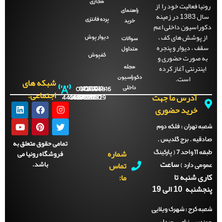
مجازی
نیا فعالیت خود را از
راهنمای
سال 1383 در زمینه
پرده فانتزی
خرید
راسیون داخلی اعم
ز پوشش های کف ،
دیوار پوش
سوالات
ف ، دیوار و پنجره
متداول
ه صورت حضوری و
کفپوش
ینترنتی آغاز کرده
مجله
است.
دکوراسیون
شبکه های
داخلی
09121996816
021-
021-
021-
021-
اجتماعی:
آدرس ما جهت
44288702
44288701
44288700
44288929
خرید حضوری
ه تهران :
فلکه دوم
قیه . برج گلدیس .
تمامی حقوق متعلق به
شماره
فروشگاه رونیا می
طبقه 11 واحد 7 ( پارکینگ
ساعت
باشد.
تماس
می دارد )
ی شنبه تا
ما:
نبه 10 الی 19
ه کرج :
شهرک ویلایی