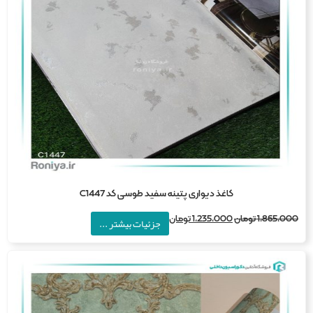
کاغذ دیواری پتینه سفید طوسی کد C1447
1,865,0
تومان
1,235,000
تومان
جزئیات بیشتر ...