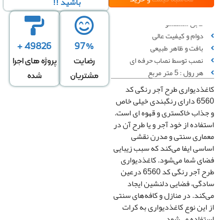
باشید !!
قابل شستشو
دوام و کیفیت عالی
49826 +
97%
بافت و ظاهر طبیعی
سبه بر
محاسبه بر
محاسبه بر
نصب توسط نصاب حرفه ای
رضایت
پروژه های اجرا
س تعداد
اساس متراژ
اساس متراژ
هر رول : 5 متر مربع
مشتریان
شده
رول
دیوار
منزل
دیواری طرح آجر رنگی کد
6560 دارای رنگبندی خیلی خاص
ذاب خاکستری و قهوه ای است.
تعداد رول
اده از خود آجر و یا طرح آن در
اری سنتی و مدرن نقشی
ی ایفا می‌کند که سبب زیبایی
ی شما می‌شود. کاغذدیواری
قیمت کل
طرح آجر رنگی کد 6560 درعین
0
تومان
گی، فضایی دلنشین ایجاد
ند. در منازل و کافه‌های سنتی
رزرو
ین نوع کاغذدیواری به کرات
صب
اده می‌شود.