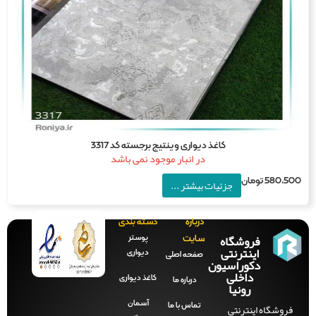
کاغذ دیواری وینتیج برجسته کد 3317
در انبار موجود نمی باشد
580,5
تومان
جزئیات بیشتر ...
درباره
دسته بندی
فروشگاه
پوستر
سایت
اینترنتی
دیواری
صفحه‌ اصلی
دکوراسیون
داخلی
کاغذ دیواری
درباره ما
رونیا
آسمان
فروشگاه اینترنتی
تماس با ما