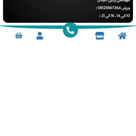
دسی زراعی، میدان
ورزش 09123667264 (