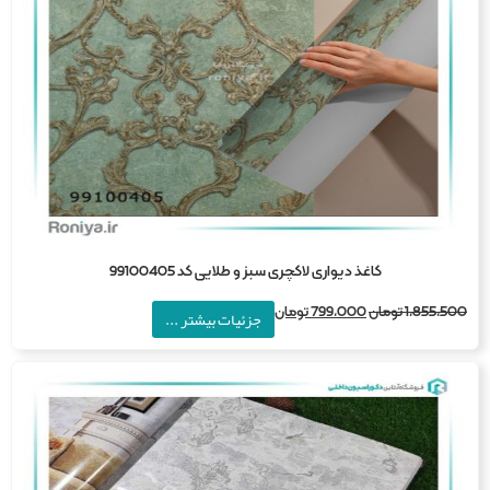
کاغذ دیواری لاکچری سبز و طلایی کد 99100405
1,855,5
تومان
799,000
تومان
جزئیات بیشتر ...