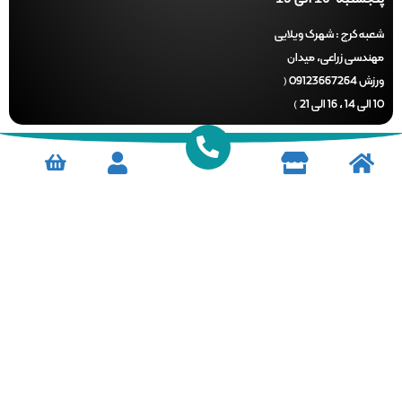
ه کرج :
شهرک ویلایی
دسی زراعی، میدان
ورزش 09123667264 (