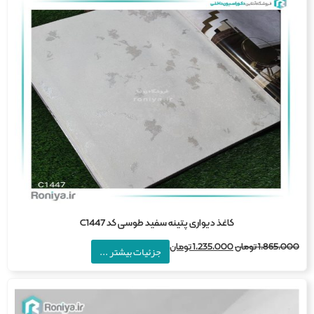
کاغذ دیواری پتینه سفید طوسی کد C1447
1,865,0
تومان
1,235,000
تومان
جزئیات بیشتر ...