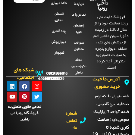
داخلی
کاغذ دیواری
درباره ما
رونیا
آسمان
فروشگاه اینترنتی
تماس با ما
مجازی
نیا فعالیت خود را از
راهنمای
سال 1383 در زمینه
پرده فانتزی
خرید
راسیون داخلی اعم
ز پوشش های کف ،
دیوار پوش
سوالات
ف ، دیوار و پنجره
متداول
ه صورت حضوری و
کفپوش
ینترنتی آغاز کرده
مجله
است.
دکوراسیون
شبکه های
داخلی
09121996816
021-
021-
021-
021-
اجتماعی:
آدرس ما جهت
44288702
44288701
44288700
44288929
خرید حضوری
ه تهران :
فلکه دوم
قیه . برج گلدیس .
تمامی حقوق متعلق به
شماره
فروشگاه رونیا می
طبقه 11 واحد 7 ( پارکینگ
ساعت
باشد.
تماس
می دارد )
ی شنبه تا
ما:
نبه 10 الی 19