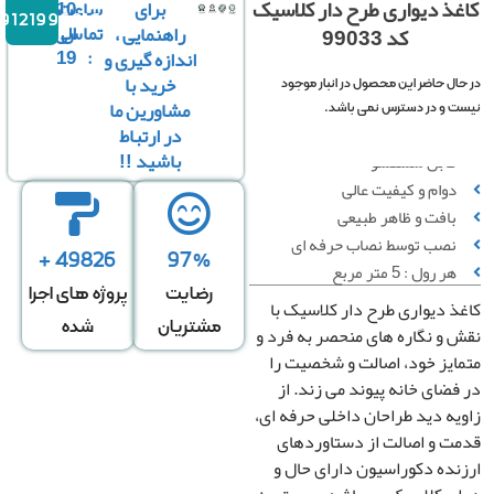
ذ دیواری طرح دار کلاسیک
برای
ساعت
10
09121996816
تماس
الی
راهنمایی ،
کد 99033
19
:
اندازه گیری و
ت بر اساس هر رول :
خرید با
ل حاضر این محصول در انبار موجود
مشاورین ما
 و در دسترس نمی باشد.
در ارتباط
باشید !!
قابل شستشو
دوام و کیفیت عالی
بافت و ظاهر طبیعی
نصب توسط نصاب حرفه ای
49826 +
97%
هر رول : 5 متر مربع
رضایت
پروژه های اجرا
 دیواری طرح دار کلاسیک با
مشتریان
شده
و نگاره های منحصر به فرد و
یز خود، اصالت و شخصیت را
ضای خانه پیوند می زند. از
ه دید طراحان داخلی حرفه ای،
ت و اصالت از دستاوردهای
ده دکوراسیون دارای حال و