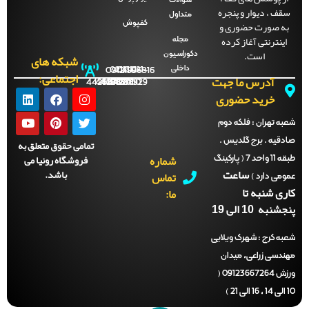
سوالات
ف ، دیوار و پنجره
متداول
ه صورت حضوری و
کفپوش
ینترنتی آغاز کرده
مجله
است.
دکوراسیون
شبکه های
داخلی
09121996816
021-
021-
021-
021-
اجتماعی:
آدرس ما جهت
44288702
44288701
44288700
44288929
خرید حضوری
ه تهران :
فلکه دوم
قیه . برج گلدیس .
تمامی حقوق متعلق به
شماره
فروشگاه رونیا می
طبقه 11 واحد 7 ( پارکینگ
ساعت
باشد.
تماس
می دارد )
ی شنبه تا
ما:
نبه 10 الی 19
ه کرج :
شهرک ویلایی
دسی زراعی، میدان
ورزش 09123667264 (