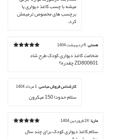
میشه با چسب کاغذ دیواری یا
برچسب های مخصوص ترمیمش
کرد.
هستی
–
6 اردیبهشت 1404
نمره
5
از 5
ضخامت کاغذ دیواری کودک طرح شاد
ZD800601 چقدره؟
کارشناس فروش عباسی
–
1 مرداد 1404
سلام حدودا 150 میکرون
ماریا
–
24 فروردین 1404
نمره
5
از 5
سلام کاغذ دیواری کودک برای چند سال
مناسب است؟