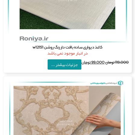
کاغذ دیواری ساده بافت دار رنگ روشن w12151
در انبار موجود نمی باشد
119,0
تومان
99,000
تومان
جزئیات بیشتر ...