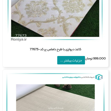
کاغذ دیواری با طرح داماس پر کد-77673
999,0
تومان
جزئیات بیشتر ...