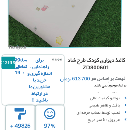
غذ دیواری کودک طرح شاد
برای
ساعت
10
09121996816
تماس
الی
راهنمایی ،
ZD800601
19
:
اندازه گیری و
ت بر اساس هر
613,700
تومان
خرید با
رول :
مشاورین ما
بار موجود نمی باشد
قابل شستشو
در ارتباط
دوام و کیفیت عالی
باشید !!
بافت و ظاهر طبیعی
نصب توسط نصاب حرفه ای
هر رول : 5 متر مربع
49826 +
97%