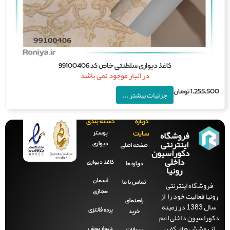
کاغذ دیواری سلطنتی خاص کد 99100406
در انبار موجود نمی باشد
1,255,5
تومان
جزئیات بیشتر ...
درباره
دسته بندی
فروشگاه
پوستر
سایت
اینترنتی
دیواری
صفحه‌ اصلی
دکوراسیون
داخلی
کاغذ دیواری
درباره ما
رونیا
آسمان
فروشگاه اینترنتی
تماس با ما
مجازی
نیا فعالیت خود را از
راهنمای
سال 1383 در زمینه
پرده فانتزی
خرید
راسیون داخلی اعم
ز پوشش های کف ،
دیوار پوش