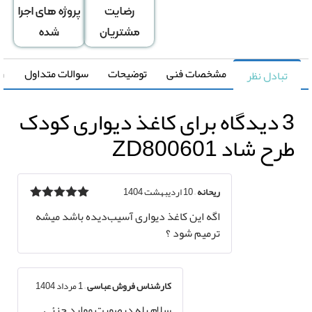
رضایت
پروژه های اجرا
مشتریان
شده
مشخصات فنی
توضیحات
سوالات متداول
راهنما
تبادل نظر
اه برای
کاغذ دیواری کودک
ح شاد ZD800601
ریحانه
–
10 اردیبهشت 1404
نمره
5
از 5
اگه این کاغذ دیواری آسیب‌دیده باشد میشه
ترمیم شود ؟
کارشناس فروش عباسی
–
1 مرداد 1404
سلام بله درصورت موارد جزئی