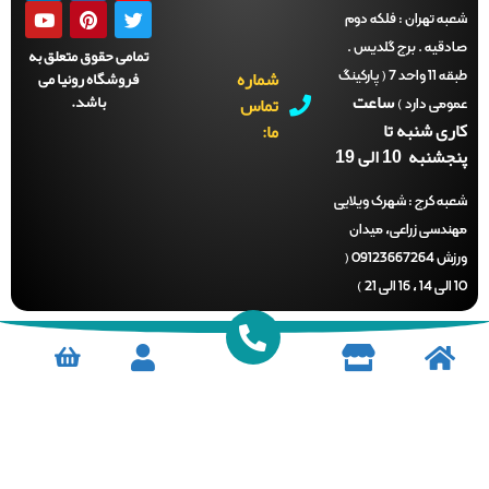
ه تهران :
فلکه دوم
دقیه . برج گلدیس .
تمامی حقوق متعلق به
شماره
فروشگاه رونیا می
طبقه 11 واحد 7 ( پارکینگ
ساعت
باشد.
تماس
می دارد )
ری شنبه تا
ما:
نبه 10 الی 19
ه کرج :
شهرک ویلایی
ندسی زراعی، میدان
ورزش 09123667264 (
)