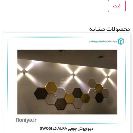
صولات مشابه
دیوارپوش چرمی ALFA کد SW061