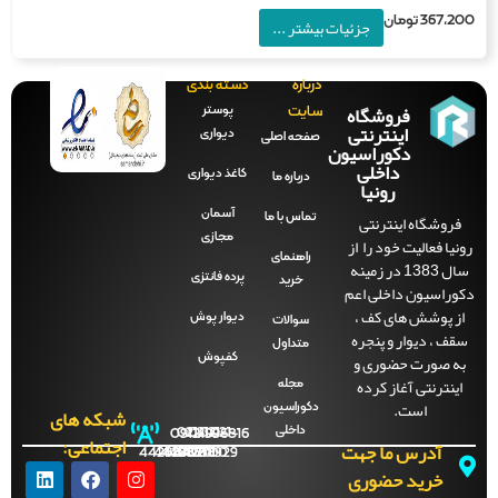
367,2
تومان
جزئیات بیشتر ...
درباره
دسته بندی
فروشگاه
پوستر
سایت
اینترنتی
دیواری
صفحه‌ اصلی
دکوراسیون
داخلی
کاغذ دیواری
درباره ما
رونیا
آسمان
فروشگاه اینترنتی
تماس با ما
مجازی
نیا فعالیت خود را از
راهنمای
سال 1383 در زمینه
پرده فانتزی
خرید
وراسیون داخلی اعم
ز پوشش های کف ،
دیوار پوش
سوالات
قف ، دیوار و پنجره
متداول
ه صورت حضوری و
کفپوش
اینترنتی آغاز کرده
مجله
است.
دکوراسیون
شبکه های
داخلی
09121996816
021-
021-
021-
021-
اجتماعی:
آدرس ما جهت
44288702
44288701
44288700
44288929
خرید حضوری