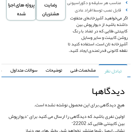
مناسب هر سلیقه و دکوراسیونی
رضایت
پروژه های اجرا
قابل نصب توسط افراد عادی
مشتریان
شده
 می‌خواهید آشپزخانه‌ای متفاوت
ته باشید از دیوارپوش بین
ینتی طلایی که در تضاد با رنگ
ن کابینت و سایر وسایل
زخانه ‌تان است، استفاده کنید تا
قیمت کل
ه کانونی قدرتمندی ایجاد کنید.
0
تومان
مشخصات فنی
توضیحات
سوالات متداول
راهنما
تبادل نظر
یدگاهها
یچ دیدگاهی برای این محصول نوشته نشده است.
ولین نفری باشید که دیدگاهی را ارسال می کنید برای “دیوارپوش
ن کابینتی طلایی کد 22202”
شانی ایمیل شما منتشر نخواهد شد.
بخش‌های موردنیاز