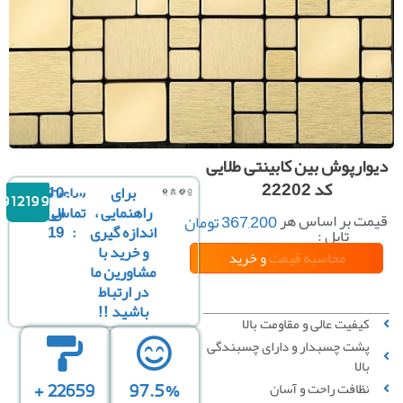
وارپوش بین کابینتی طلایی
کد 22202
برای
ساعت
10
09121996816
راهنمایی ،
تماس
الی
مت بر اساس هر
367,200
تومان
اندازه گیری
:
19
تایل :
و خرید با
محاسبه قیمت
و خرید
مشاورین ما
در ارتباط
باشید !!
کیفیت عالی و مقاومت بالا
محاسبه بر
محاسبه بر
پشت چسبدار و دارای چسبندگی
اساس تعداد تایل
اساس متراژ
بالا
نظافت راحت و آسان
22659 +
97.5%