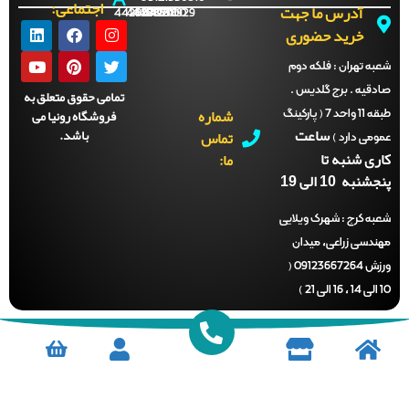
اجتماعی:
آدرس ما جهت
44288702
44288701
44288700
44288929
خرید حضوری
ه تهران :
فلکه دوم
قیه . برج گلدیس .
تمامی حقوق متعلق به
شماره
فروشگاه رونیا می
طبقه 11 واحد 7 ( پارکینگ
ساعت
باشد.
تماس
می دارد )
ی شنبه تا
ما:
نبه 10 الی 19
ه کرج :
شهرک ویلایی
دسی زراعی، میدان
ورزش 09123667264 (