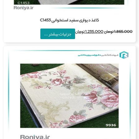
کاغذ دیواری سفید استخوانی C1453
1,865,0
تومان
1,235,000
تومان
جزئیات بیشتر ...