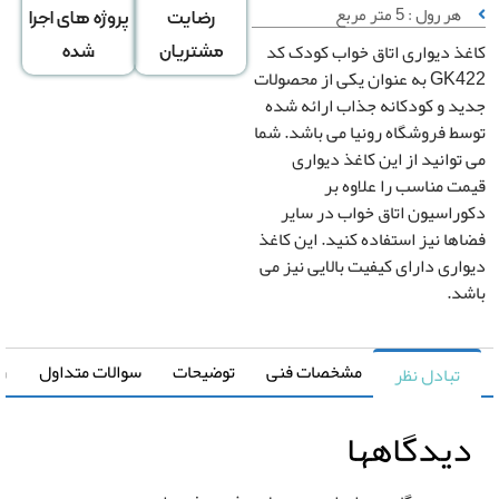
س تعداد
اساس متراژ
اساس متراژ
هر رول : 5 متر مربع
رضایت
پروژه های اجرا
رول
دیوار
منزل
 دیواری اتاق خواب کودک کد
مشتریان
شده
GK422 به عنوان یکی از محصولات
 و کودکانه جذاب ارائه شده
تعداد رول
 فروشگاه رونیا می باشد. شما
وانید از این کاغذ دیواری
 مناسب را علاوه بر
اسیون اتاق خواب در سایر
قیمت کل
ا نیز استفاده کنید. این کاغذ
0
تومان
ری دارای کیفیت بالایی نیز می
د.
رزرو
صب
*
مشخصات فنی
توضیحات
سوالات متداول
راهنما
تبادل نظر
اغذ
واری
یدگاهها