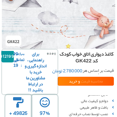
ذ دیواری اتاق خواب کودک
برای
ساعت
10
09121996816
تماس
الی
راهنمایی ،
کد GK422
19
:
اندازه گیری و
ت بر اساس هر
2,780,000
تومان
خرید با
رول :
مشاورین ما
محاسبه قیمت
و خرید
در ارتباط
باشید !!
قابل شستشو
دوام و کیفیت عالی
بافت و ظاهر طبیعی
سبه بر
محاسبه بر
محاسبه بر
49826 +
97%
نصب توسط نصاب حرفه ای