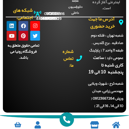
ینترنتی آغاز کرده
مجله
است.
دکوراسیون
شبکه های
داخلی
09121996816
021-
021-
021-
021-
اجتماعی:
آدرس ما جهت
44288702
44288701
44288700
44288929
خرید حضوری
ه تهران :
فلکه دوم
قیه . برج گلدیس .
تمامی حقوق متعلق به
شماره
فروشگاه رونیا می
طبقه 11 واحد 7 ( پارکینگ
ساعت
باشد.
تماس
می دارد )
ی شنبه تا
ما:
نبه 10 الی 19
ه کرج :
شهرک ویلایی
دسی زراعی، میدان
ورزش 09123667264 (