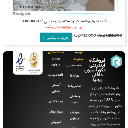
کاغذ دیواری کلاسیکِ برجسته برای پذیرایی کد 99100608
در انبار موجود نمی باشد
1,255,5
تومان
493,000
تومان
جزئیات بیشتر ...
درباره
دسته بندی
فروشگاه
پوستر
سایت
اینترنتی
دیواری
صفحه‌ اصلی
دکوراسیون
داخلی
کاغذ دیواری
درباره ما
رونیا
آسمان
فروشگاه اینترنتی
تماس با ما
مجازی
نیا فعالیت خود را از
راهنمای
سال 1383 در زمینه
پرده فانتزی
خرید
راسیون داخلی اعم
ز پوشش های کف ،
دیوار پوش
سوالات
ف ، دیوار و پنجره
متداول
ه صورت حضوری و
کفپوش