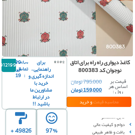
ذ دیواری راه راه برای اتاق
برای
ساعت
10
09121996816
تماس
الی
راهنمایی ،
نوجوان کد 800383
19
:
اندازه گیری و
یمت بر
795,000
تومان
خرید با
ساس هر
159,000
تومان
مشاورین ما
رول :
در ارتباط
محاسبه قیمت
و خرید
باشید !!
قابل شستشو
دوام و کیفیت عالی
49826 +
97%
بافت و ظاهر طبیعی