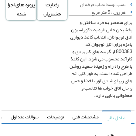
سبه بر
محاسبه بر
محاسبه بر
نصب توسط نصاب حرفه ای
رضایت
پروژه های اجرا
س تعداد
اساس متراژ
اساس متراژ
هر رول : 5 متر مربع
مشتریان
شده
رول
دیوار
منزل
 منحصر به فرد ساختن و
دن جانی تازه به دکوراسیون
 نوجوانان، انتخاب کاغذ دیواری
تعداد رول
ه برای اتاق نوجوان کد
800383 از گزینه های کاربردی و
آمد محسوب می شود. این کاغذ
رح راه راه و زمینه سفید روشن
قیمت کل
ی شده است. به طور کلی، تم
0
تومان
زیبا و شادی آور با فضا و حس
ل اتاق خواب ها تناسب و
رزرو
انی بالایی دارد.
صب
*
اغذ
مشخصات فنی
توضیحات
سوالات متداول
راهنما
تبادل نظر
واری