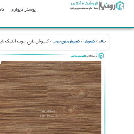
پوستر دیواری
کاغ
/
/
/ کفپوش طرح چوب آنتیک لایت 6
خانه
کفپوش
کفپوش طرح چوب