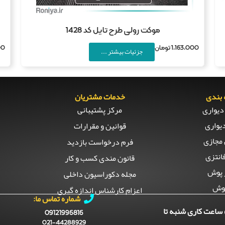
موکت رولی طرح تایل کد 1428
1,163,000
تومان
00
جزئیات بیشتر ...
بندی
خدمات مشتریان
دیواری
مرکز پشتیبانی
یواری
قوانین و مقرارات
مجازی
فرم درخواست بازدید
انتزی
قانون مندی کسب و کار
 پوش
مجله دکوراسیون داخلی
وش
اعزام کارشناس اندازه گیری
شماره تماس ما:
ساعت کاری شنبه تا
09121996816
021-44288929