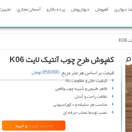
ذ دیواری
کفپوش
دیوارپوش
پرده بالارو
آسمان مجازی
تجهیزا
K0
کفپوش طرح چوب آنتیک لایت K06
قیمت بر اساس هر متر مربع :
859,000
تومان
کیفیت عالی و مقاومت بالا
ظاهر طبیعی و شبیه چوب واقعی
نظافت راحت و آسان
مناسب هر سلیقه و دکوراسیونی
نصب توسط نصاب حرفه ای
محاسبه قیمت
و خرید