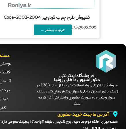
کفپوش طرح چوب گردویی Code-2002-2004
885,000
تومان
جزئیات بیشتر ...
دسته 
پوستر 
کاغذ د
فروشگاه اینترنتی
دکوراسیون داخلی رونیا
آسمان 
فروشگاه اینترنتی رونیا فعالیت خود را از سال 1383 در
پرده ف
زمینه دکوراسیون داخلی اعم از پوشش های کف ، سقف ،
دیوار و پنجره به صورت حضوری و اینترنتی آغاز کرده
دیوار
است.
کفپ
آدرس ما جهت خرید حضوری
شعبه تهران :
فلکه دوم صادقیه . برج گلدیس . طبقه 11 واحد 7 ( پارکینگ عمومی دارد )
پنجشنبه 10 الی 19