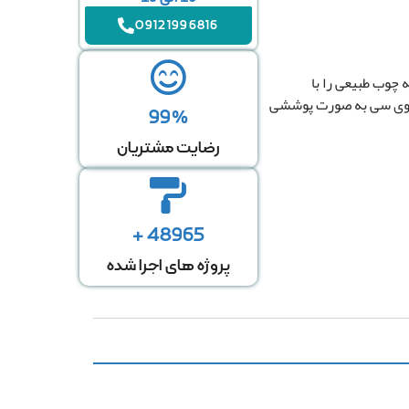
09121996816
چوب طبیعی را با
ی وی سی به صورت پوششی
99%
رضایت مشتریان
48965 +
پروژه های اجرا شده