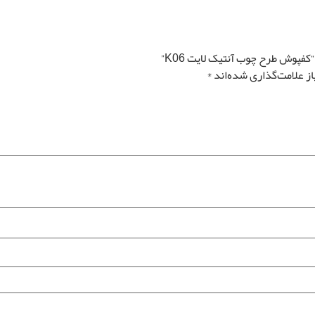
فپوش طرح چوب آنتیک لایت K06”
ز علامت‌گذاری شده‌اند
*