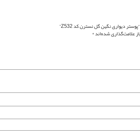
تصویر سیاه و سفید
تغییر سایز توسط طراح رونیا
تصویر چپ به راست
وستر دیواری نگین گل نسترن کد Z532”
ز علامت‌گذاری شده‌اند
*
قیمت کل
مساحت
0
تومان
0 متر مربع
رزرو نصب پوستر
*
دیواری