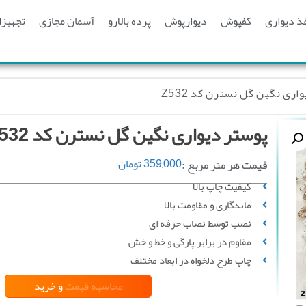
ذ دیواری
کفپوش
دیوارپوش
پرده بالارو
آسمان مجازی
تجهیزا
اری نگین گل نسترن کد Z532
پوستر دیواری نگین گل نسترن کد Z532
قیمت هر متر مربع :
359,000
تومان
کیفیت چاپ بالا
ماندگاری و مقاومت بالا
نصب توسط نصاب حرفه ای
مقاوم در برابر پارگی و خط‌ و خش
چاپ طرح دلخواه در ابعاد مختلف
محاسبه قیمت
و خرید