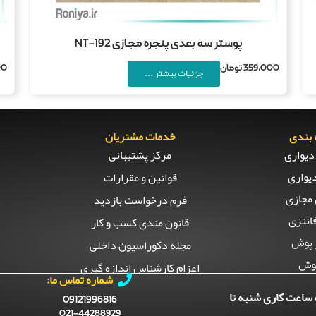
پوستر سه بعدی پنجره مجازی NT-192
359,000
تومان
00
جزئیات بیشتر ...
بندی
خدمات مشتریان
دیواری
مرکز پشتیبانی
یواری
قوانین و مقرارات
مجازی
فرم درخواست بازدید
انتزی
قانون مندی کسب و کار
 پوش
مجله دکوراسیون داخلی
وش
اعزام کارشناس اندازه گیری
شماره تماس ما:
ساعت کاری شنبه تا
09121996816
021-44288929