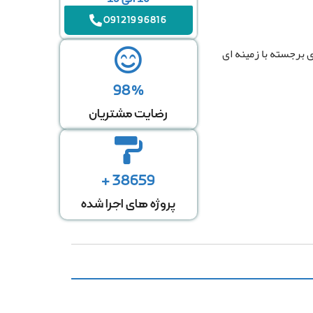
09121996816
برجسته با زمینه ای
98%
رضایت مشتریان
38659 +
پروژه های اجرا شده