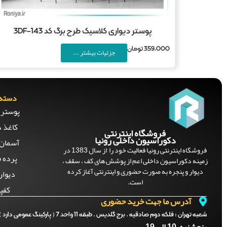
پوستر دیواری کلاسیک طرح برگ کد 3DF-143
359,000
تومان
جزئیات بیشتر ...
دسته 
پوستر 
کاغذ د
فروشگاه اینترنتی
دکوراسیون داخلی رونیا
آسمان 
فروشگاه اینترنتی رونیا فعالیت خود را از سال 1383 در
پرده ف
زمینه دکوراسیون داخلی اعم از پوشش های کف ، سقف ،
دیوار و پنجره به صورت حضوری و اینترنتی آغاز کرده
دیوار
است.
کفپ
آدرس ما جهت خرید حضوری
شعبه تهران :
فلکه دوم صادقیه . برج گلدیس . طبقه 11 واحد 7 ( پارکینگ عمومی دارد )