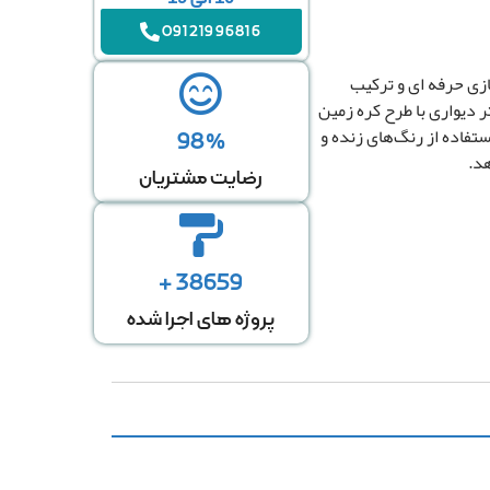
09121996816
زی حرفه ای و ترکیب
 دیواری با طرح کره زمین
ستفاده از رنگ‌های زنده و
98%
هد.
رضایت مشتریان
38659 +
پروژه های اجرا شده