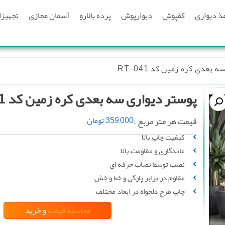
ذ دیواری
کفپوش
دیوارپوش
پرده بالارو
آسمان مجازی
تجهیزا
بعدی کره زمین کد RT-041
پوستر دیواری سه بعدی کره زمین کد RT-041
قیمت هر متر مربع :
359,000
تومان
کیفیت چاپ بالا
ماندگاری و مقاومت بالا
نصب توسط نصاب حرفه ای
مقاوم در برابر پارگی و خط‌ و خش
چاپ طرح دلخواه در ابعاد مختلف
محاسبه قیمت
و خرید