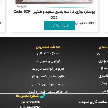
پوستردیواری گل سه بعدی سفید و طلایی Code-3DF-
609
359,000
تومان
00
جزئیات بیشتر ...
بندی
خدمات مشتریان
دیواری
مرکز پشتیبانی
یواری
قوانین و مقرارات
مجازی
فرم درخواست بازدید
انتزی
قانون مندی کسب و کار
 پوش
مجله دکوراسیون داخلی
وش
اعزام کارشناس اندازه گیری
شماره تماس ما:
ساعت کاری شنبه تا
09121996816
021-44288929