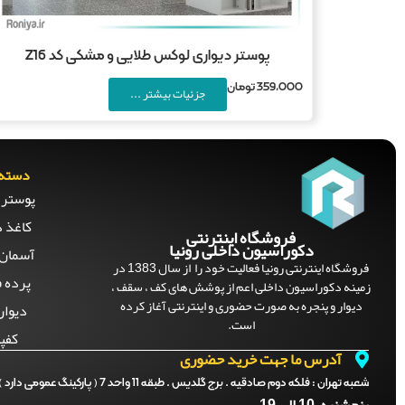
پوستر دیواری لوکس طلایی و مشکی کد Z16
359,000
تومان
جزئیات بیشتر ...
دسته 
پوستر 
کاغذ د
فروشگاه اینترنتی
دکوراسیون داخلی رونیا
آسمان 
فروشگاه اینترنتی رونیا فعالیت خود را از سال 1383 در
پرده ف
زمینه دکوراسیون داخلی اعم از پوشش های کف ، سقف ،
دیوار و پنجره به صورت حضوری و اینترنتی آغاز کرده
دیوار
است.
کفپ
آدرس ما جهت خرید حضوری
شعبه تهران :
فلکه دوم صادقیه . برج گلدیس . طبقه 11 واحد 7 ( پارکینگ عمومی دارد )