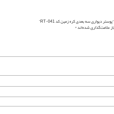
تصویر سیاه و سفید
تغییر سایز توسط طراح رونیا
تصویر چپ به راست
تر دیواری سه بعدی کره زمین کد RT-041”
ز علامت‌گذاری شده‌اند
*
قیمت کل
مساحت
0
تومان
0 متر مربع
رزرو نصب پوستر
*
دیواری