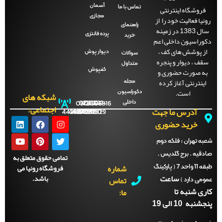
آسمان
فروشگاه اینترنتی
تماس با ما
مجازی
نیا فعالیت خود را از
راهنمای
سال 1383 در زمینه
پرده فانتزی
خرید
وراسیون داخلی اعم
ز پوشش های کف ،
دیوار پوش
سوالات
قف ، دیوار و پنجره
متداول
ه صورت حضوری و
کفپوش
اینترنتی آغاز کرده
مجله
است.
دکوراسیون
شبکه های
داخلی
09121996816
021-
021-
021-
021-
اجتماعی:
آدرس ما جهت
44288702
44288701
44288700
44288929
خرید حضوری
ه تهران :
فلکه دوم
دقیه . برج گلدیس .
تمامی حقوق متعلق به
شماره
فروشگاه رونیا می
طبقه 11 واحد 7 ( پارکینگ
ساعت
باشد.
تماس
می دارد )
ری شنبه تا
ما:
نبه 10 الی 19