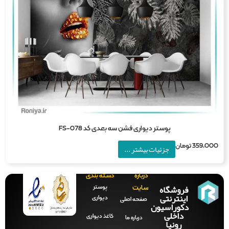
پوستر دیواری فشن سه بعدی کد FS-078
359,0
تومان
جزئیات بیشتر ...
درباره
دسته بندی
فروشگاه
پوستر
سایت
اینترنتی
دیواری
صفحه‌ اصلی
دکوراسیون
داخلی
کاغذ دیواری
درباره ما
رونیا