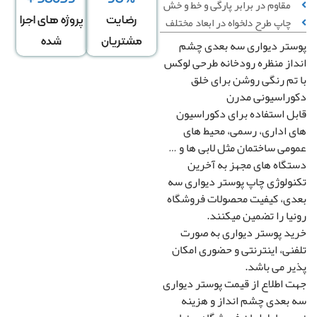
مقاوم در برابر پارگی و خط‌ و خش
چاپ طرح دلخواه در ابعاد مختلف
رضایت
پروژه های اجرا
مشتریان
شده
تر دیواری سه بعدی چشم
عرض
ارتفاع
↕
*
از منظره رودخانه طرحی لوکس
دیوار
دیوار
تم رنگی روشن برای خلق
راسیونی مدرن
ل استفاده برای دکوراسیون
دگی در عرض
کشیدگی در ارتفاع
+
-
+
 اداری، رسمی، محیط های
می ساختمان مثل لابی ها و …
گاه های مجهز به آخرین
تغییر سایز توسط طراح
ولوژی چاپ پوستر دیواری سه
صویر سیاه و سفید
رونیا
ی، کیفیت محصولات فروشگاه
یا را تضمین میکنند.
صویر چپ به راست
د پوستر دیواری به صورت
نی، اینترنتی و حضوری امکان
ر می باشد.
 اطلاع از قیمت پوستر دیواری
بعدی چشم انداز و هزینه