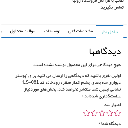
 با طراحان فروشگاه رونیا
قیمت کل
مساحت
س بگیرید.
0
تومان
0 متر مربع
مشخصات فنی
توضیحات
سوالات متداول
راهنما
تبادل نظر
یدگاهها
رزرو
صب
یچ دیدگاهی برای این محصول نوشته نشده است.
*
وستر
ولین نفری باشید که دیدگاهی را ارسال می کنید برای “پوستر
واری
واری سه بعدی چشم انداز منظره رودخانه کد LS-081”
شانی ایمیل شما منتشر نخواهد شد.
بخش‌های موردنیاز
لامت‌گذاری شده‌اند
*
متیاز شما
*
یدگاه شما
*