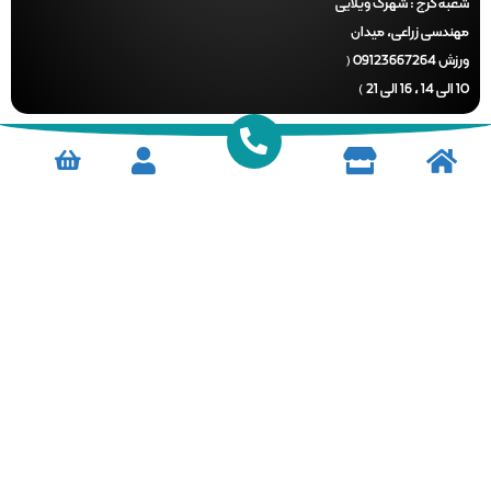
ه کرج :
شهرک ویلایی
ندسی زراعی، میدان
ورزش 09123667264 (
)