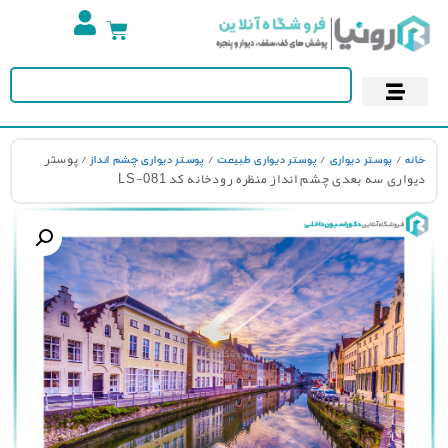
تجهیزات استخر
آسمان مجازی
پوستر دیواری
کاغذ دیواری
/
/
/
/ پوستر
نه
پوستر دیواری
پوستر دیواری طبیعت
پوستر دیواری چشم انداز
واری سه بعدی چشم انداز منظره رودخانه کد LS-081