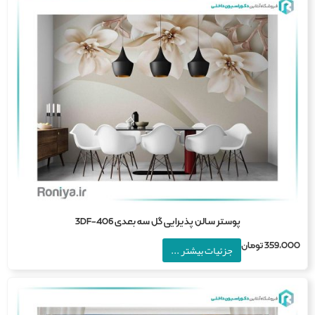
پوستر سالن پذیرایی گل سه بعدی 3DF-406
359,0
تومان
جزئیات بیشتر ...