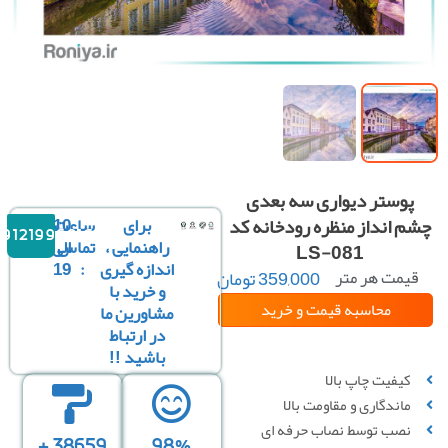
پوستر دیواری سه بعدی
م انداز منظره رودخانه کد
برای
ساعت
10
09121996816
راهنمایی ،
تماس
الی
LS-081
اندازه گیری
:
19
یمت هر متر
359,000
تومان
و خرید با
مربع :
محاسبه قیمت
و خرید
مشاورین ما
در ارتباط
باشید !!
سفارشی سازی تصویر
کیفیت چاپ بالا
ماندگاری و مقاومت بالا
نصب توسط نصاب حرفه ای
38659 +
98%