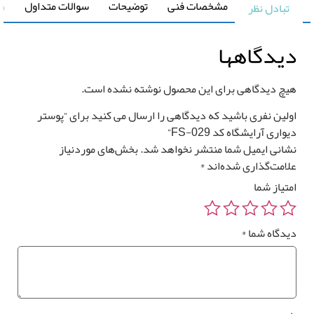
مشخصات فنی
توضیحات
سوالات متداول
راهنما
تبادل نظر
0
تومان
0 متر مربع
یدگاهها
یچ دیدگاهی برای این محصول نوشته نشده است.
ولین نفری باشید که دیدگاهی را ارسال می کنید برای “پوستر
رزرو
واری آرایشگاه کد FS-029”
صب
*
شانی ایمیل شما منتشر نخواهد شد.
بخش‌های موردنیاز
وستر
لامت‌گذاری شده‌اند
*
واری
متیاز شما
یدگاه شما
*
*