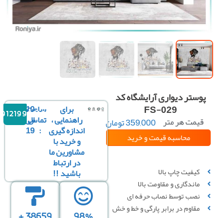
وستر دیواری آرایشگاه کد
FS-029
برای
ساعت
10
09121996816
راهنمایی ،
تماس
الی
یمت هر متر
359,000
تومان
مربع :
اندازه گیری
:
19
محاسبه قیمت
و خرید
و خرید با
مشاورین ما
سفارشی سازی تصویر
در ارتباط
کیفیت چاپ بالا
باشید !!
ماندگاری و مقاومت بالا
نصب توسط نصاب حرفه ای
مقاوم در برابر پارگی و خط‌ و خش
38659 +
98%