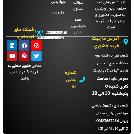
ز پوشش های کف ،
دیوار پوش
سوالات
قف ، دیوار و پنجره
متداول
ه صورت حضوری و
کفپوش
اینترنتی آغاز کرده
مجله
است.
دکوراسیون
شبکه های
داخلی
09121996816
021-
021-
021-
021-
اجتماعی:
آدرس ما جهت
44288702
44288701
44288700
44288929
خرید حضوری
ه تهران :
فلکه دوم
دقیه . برج گلدیس .
تمامی حقوق متعلق به
شماره
فروشگاه رونیا می
طبقه 11 واحد 7 ( پارکینگ
ساعت
باشد.
تماس
می دارد )
ری شنبه تا
ما:
نبه 10 الی 19
ه کرج :
شهرک ویلایی
ندسی زراعی، میدان
ورزش 09123667264 (
)