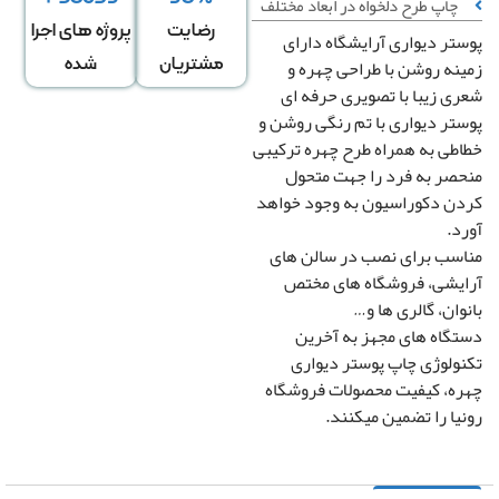
چاپ طرح دلخواه در ابعاد مختلف
رضایت
پروژه های اجرا
تر دیواری آرایشگاه دارای
عرض
ارتفاع
↕
*
نه روشن با طراحی چهره و
مشتریان
شده
دیوار
دیوار
ی زیبا با تصویری حرفه ای
تر دیواری با تم رنگی روشن و
طی به همراه طرح چهره ترکیبی
دگی در عرض
کشیدگی در ارتفاع
+
-
+
صر به فرد را جهت متحول
ن دکوراسیون به وجود خواهد
د.
تغییر سایز توسط طراح
سب برای نصب در سالن های
صویر سیاه و سفید
رونیا
یشی، فروشگاه های مختص
وان، گالری ها و…
صویر چپ به راست
گاه های مجهز به آخرین
ولوژی چاپ پوستر دیواری
ه، کیفیت محصولات فروشگاه
یا را تضمین میکنند.
قیمت کل
مساحت