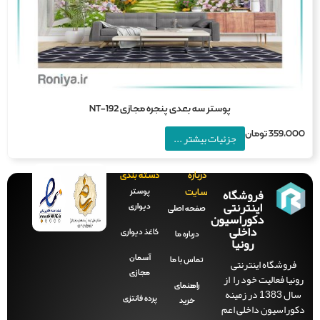
پوستر سه بعدی پنجره مجازی NT-192
359,0
تومان
جزئیات بیشتر ...
درباره
دسته بندی
فروشگاه
پوستر
سایت
اینترنتی
دیواری
صفحه‌ اصلی
دکوراسیون
داخلی
کاغذ دیواری
درباره ما
رونیا
آسمان
فروشگاه اینترنتی
تماس با ما
مجازی
نیا فعالیت خود را از
راهنمای
سال 1383 در زمینه
پرده فانتزی
خرید
وراسیون داخلی اعم