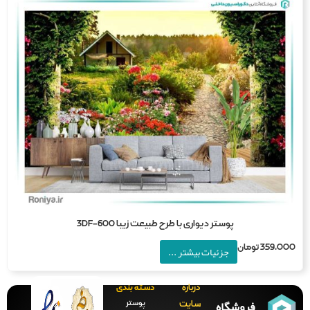
پوستر دیواری با طرح طبیعت زیبا 3DF-600
359,0
تومان
جزئیات بیشتر ...
درباره
دسته بندی
فروشگاه
پوستر
سایت