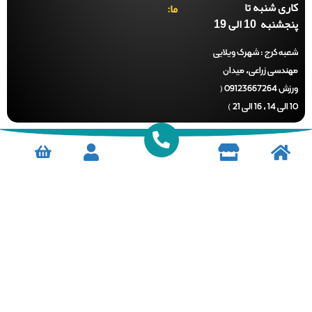
ری شنبه تا
ما:
نبه 10 الی 19
ه کرج :
شهرک ویلایی
ندسی زراعی، میدان
ورزش 09123667264 (
)