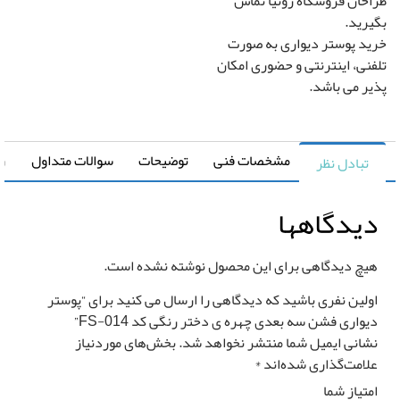
حان فروشگاه رونیا تماس
قیمت کل
مساحت
رید.
د پوستر دیواری به صورت
0
تومان
0 متر مربع
نی، اینترنتی و حضوری امکان
ر می باشد.
مشخصات فنی
توضیحات
سوالات متداول
راهنما
تبادل نظر
رزرو
صب
یدگاهها
*
وستر
واری
یچ دیدگاهی برای این محصول نوشته نشده است.
ولین نفری باشید که دیدگاهی را ارسال می کنید برای “پوستر
یواری فشن سه بعدی چهره ی دختر رنگی کد FS-014”
شانی ایمیل شما منتشر نخواهد شد.
بخش‌های موردنیاز
*
لامت‌گذاری شده‌اند
*
متیاز شما