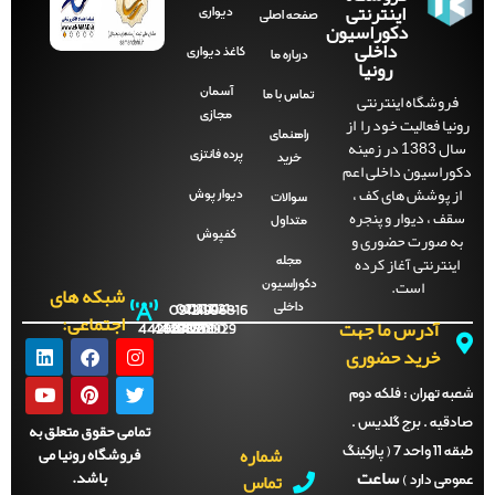
اینترنتی
دیواری
صفحه‌ اصلی
دکوراسیون
داخلی
کاغذ دیواری
درباره ما
رونیا
آسمان
فروشگاه اینترنتی
تماس با ما
مجازی
نیا فعالیت خود را از
راهنمای
سال 1383 در زمینه
پرده فانتزی
خرید
وراسیون داخلی اعم
ز پوشش های کف ،
دیوار پوش
سوالات
قف ، دیوار و پنجره
متداول
ه صورت حضوری و
کفپوش
اینترنتی آغاز کرده
مجله
است.
دکوراسیون
شبکه های
داخلی
09121996816
021-
021-
021-
021-
اجتماعی:
آدرس ما جهت
44288702
44288701
44288700
44288929
خرید حضوری
ه تهران :
فلکه دوم
دقیه . برج گلدیس .
تمامی حقوق متعلق به
شماره
فروشگاه رونیا می
طبقه 11 واحد 7 ( پارکینگ
ساعت
باشد.
تماس
می دارد )