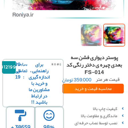
پوستر دیواری فشن سه
دی چهره ی دختر رنگی کد
برای
ساعت
10
09121996816
راهنمایی ،
تماس
الی
FS-014
اندازه گیری
:
19
یمت هر متر
359,000
تومان
و خرید با
مربع :
محاسبه قیمت
و خرید
مشاورین ما
در ارتباط
باشید !!
سفارشی سازی تصویر
کیفیت چاپ بالا
ماندگاری و مقاومت بالا
نصب توسط نصاب حرفه ای
38659 +
98%