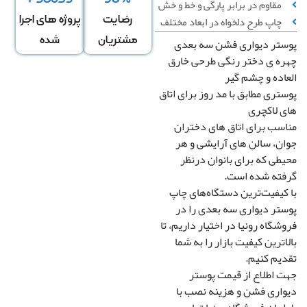
مقاوم در برابر پارگی و خط‌ و خش
چاپ طرح دلخواه در ابعاد مختلف
رضایت
پروژه های اجرا
مشتریان
شده
تر دیواری فشن سه بعدی
عرض
ارتفاع
↕
*
ه ی دختر رنگی طرحی خارق
دیوار
دیوار
اده و چشم گیر
تری مطابق با مد روز برای اتاق
 لاکچری
دگی در عرض
کشیدگی در ارتفاع
+
-
+
سب برای اتاق های دختران
ن، سالن های آرایشی و هر
طی که برای بانوان درنظر
تغییر سایز توسط طراح
ته شده است.
صویر سیاه و سفید
رونیا
کیفیت‌ترین دستگاه‌های چاپ
تر دیواری سه بعدی را در
صویر چپ به راست
شگاه رونیا در اختیار داریم، تا
اترین کیفیت بازار‌ را به شما
یم کنیم.
 اطلاع از قیمت پوستر
اری فشن و هزینه نصب با