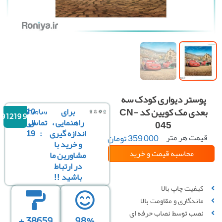
پوستر دیواری کودک سه
بعدی مک کویین کد CN-
برای
ساعت
10
09121996816
راهنمایی ،
تماس
الی
045
اندازه گیری
:
19
یمت هر متر
359,000
تومان
و خرید با
مربع :
محاسبه قیمت
و خرید
مشاورین ما
در ارتباط
باشید !!
سفارشی سازی تصویر
کیفیت چاپ بالا
ماندگاری و مقاومت بالا
نصب توسط نصاب حرفه ای
38659 +
98%