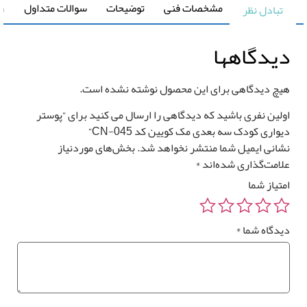
مشخصات فنی
توضیحات
سوالات متداول
راهنما
تبادل نظر
یدگاهها
قیمت کل
مساحت
یچ دیدگاهی برای این محصول نوشته نشده است.
0
تومان
0 متر مربع
ولین نفری باشید که دیدگاهی را ارسال می کنید برای “پوستر
واری کودک سه بعدی مک کویین کد CN-045”
شانی ایمیل شما منتشر نخواهد شد.
بخش‌های موردنیاز
لامت‌گذاری شده‌اند
*
متیاز شما
رزرو
صب
*
وستر
یدگاه شما
*
واری