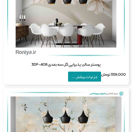
پوستر سالن پذیرایی گل سه بعدی 3DF-406
359,0
تومان
جزئیات بیشتر ...