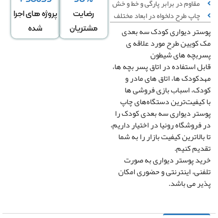
مقاوم در برابر پارگی و خط‌ و خش
چاپ طرح دلخواه در ابعاد مختلف
رضایت
پروژه های اجرا
مشتریان
شده
تر دیواری کودک سه بعدی
کویین طرح مورد علاقه ی
بچه های شیطون
ل استفاده در اتاق پسر بچه ها،
کودک ها، اتاق های مادر و
عرض
ارتفاع
↕
*
دیوار
دیوار
ک، اسباب بازی فروشی ها
کیفیت‌ترین دستگاه‌های چاپ
تر دیواری سه بعدی کودک را
فروشگاه رونیا در اختیار داریم،
دگی در عرض
کشیدگی در ارتفاع
+
-
+
بالاترین کیفیت بازار‌ را به شما
یم کنیم.
د پوستر دیواری به صورت
تغییر سایز توسط طراح
صویر سیاه و سفید
نی، اینترنتی و حضوری امکان
رونیا
ر می باشد.
صویر چپ به راست