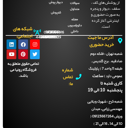
ز پوشش های کف ،
دیوار پوش
سوالات
قف ، دیوار و پنجره
متداول
ه صورت حضوری و
کفپوش
اینترنتی آغاز کرده
مجله
است.
دکوراسیون
شبکه های
داخلی
09121996816
021-
021-
021-
021-
اجتماعی:
آدرس ما جهت
44288702
44288701
44288700
44288929
خرید حضوری
ه تهران :
فلکه دوم
دقیه . برج گلدیس .
تمامی حقوق متعلق به
شماره
فروشگاه رونیا می
طبقه 11 واحد 7 ( پارکینگ
ساعت
باشد.
تماس
می دارد )
ری شنبه تا
ما:
نبه 10 الی 19
ه کرج :
شهرک ویلایی
ندسی زراعی، میدان
ورزش 09123667264 (
)