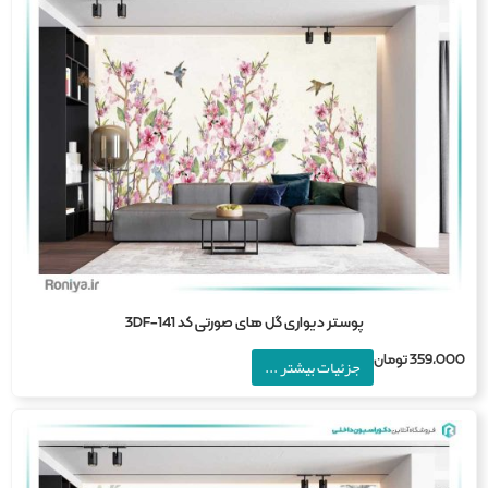
پوستر دیواری گل های صورتی کد 3DF-141
359,0
تومان
جزئیات بیشتر ...