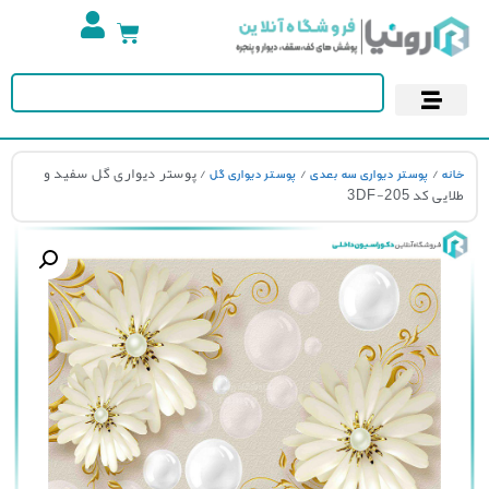
تجهیزات استخر
آسمان مجازی
پوستر دیواری
کاغذ دیواری
/
/
/ پوستر دیواری گل سفید و
نه
پوستر دیواری سه بعدی
پوستر دیواری گل
یی کد 3DF-205