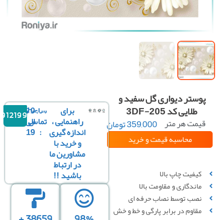
وستر دیواری گل سفید و
طلایی کد 3DF-205
برای
ساعت
10
09121996816
راهنمایی ،
تماس
الی
یمت هر متر
359,000
تومان
مربع :
اندازه گیری
:
19
محاسبه قیمت
و خرید
و خرید با
مشاورین ما
سفارشی سازی تصویر
در ارتباط
کیفیت چاپ بالا
باشید !!
ماندگاری و مقاومت بالا
نصب توسط نصاب حرفه ای
مقاوم در برابر پارگی و خط‌ و خش
38659 +
98%