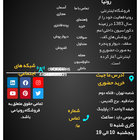
رونیا
آسمان
فروشگاه اینترنتی
تماس با ما
مجازی
نیا فعالیت خود را از
راهنمای
سال 1383 در زمینه
پرده فانتزی
خرید
وراسیون داخلی اعم
ز پوشش های کف ،
دیوار پوش
سوالات
قف ، دیوار و پنجره
متداول
ه صورت حضوری و
کفپوش
اینترنتی آغاز کرده
مجله
است.
دکوراسیون
شبکه های
داخلی
09121996816
021-
021-
021-
021-
اجتماعی:
آدرس ما جهت
44288702
44288701
44288700
44288929
خرید حضوری
ه تهران :
فلکه دوم
دقیه . برج گلدیس .
تمامی حقوق متعلق به
شماره
فروشگاه رونیا می
طبقه 11 واحد 7 ( پارکینگ
ساعت
باشد.
تماس
می دارد )
ری شنبه تا
ما:
نبه 10 الی 19