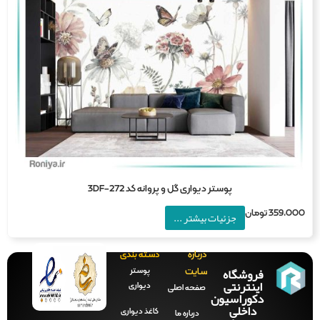
پوستر دیواری گل و پروانه کد 3DF-272
359,0
تومان
جزئیات بیشتر ...
درباره
دسته بندی
فروشگاه
پوستر
سایت
اینترنتی
دیواری
صفحه‌ اصلی
دکوراسیون
داخلی
کاغذ دیواری
درباره ما