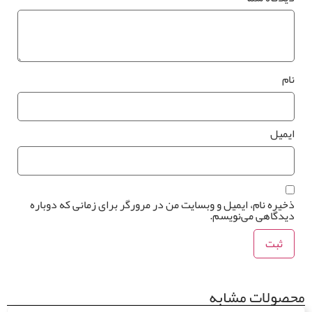
0
تومان
0 متر مربع
ام
رزرو
یمیل
صب
*
وستر
واری
خیره نام، ایمیل و وبسایت من در مرورگر برای زمانی که دوباره
یدگاهی می‌نویسم.
*
صولات مشابه