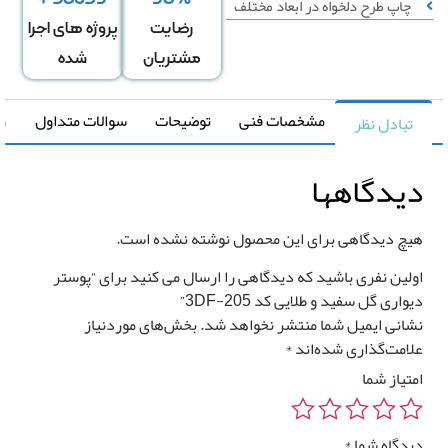
چاپ طرح دلخواه در ابعاد مختلف
رضایت
پروژه های اجرا
عرض
ارتفاع
↕
*
مشتریان
شده
دیوار
دیوار
مشخصات فنی
توضیحات
سوالات متداول
راهنما
تبادل نظر
دگی در عرض
کشیدگی در ارتفاع
+
-
+
یدگاهها
تغییر سایز توسط طراح
صویر سیاه و سفید
یچ دیدگاهی برای این محصول نوشته نشده است.
رونیا
ولین نفری باشید که دیدگاهی را ارسال می کنید برای “پوستر
صویر چپ به راست
واری گل سفید و طلایی کد 3DF-205”
شانی ایمیل شما منتشر نخواهد شد.
بخش‌های موردنیاز
لامت‌گذاری شده‌اند
*
متیاز شما
قیمت کل
مساحت
یدگاه شما
*