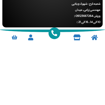
ه کرج :
شهرک ویلایی
ندسی زراعی، میدان
ورزش 09123667264 (
)